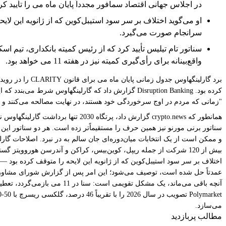
در اجلاس جهانی اقتصاد سمافور مجدداً پایان ماه می را تأیید کر
او می‌گوید اختلاف بر سر سود استیبل‌کوین که از ژانویه این 
سرانجام صورت می‌گیرد.
واقع‌بینانه برای رأی‌گیری کمیته نیز در هفته 11 می خواهد بود.
"زمانی که مردم در اوج سرخوردگی خود هستند، در نهایت مصالحه می‌کنند و کا
سناتور برنی مورنو نیز همین حرف را مستقیماً‌تر زده است. هر دو سناتور ا
و ممکن است از یک انتخابات میان‌دوره‌ای جان سالم به در نبرد. اصلاحات گار
بیش از 120 شرکت از جمله ریپل، کوین‌بیس، کراکن و آندرسن هوروویتز گسترش یافته است. همانطور که crypto.news مستند کرده است، این شرکت‌ها در 23 آوریل نامه‌ای مشترک با درخواست بررسی و اصلاح فوری ارسال کردند.
اختلاف بر سر سود استیبل‌کوین که از ژانویه این لایحه را متوقف کرده بود 
می‌سازد.
مطالب پربازدید