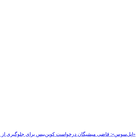
«اپل‌سوس»: قاضی میشیگان درخواست کوین‌بیس برای جلوگیری از اج