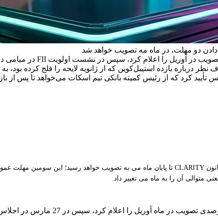
دادن دو مهلت، در ماه مه تصویب خواهد شد
می‌گوید اختلاف نظر درباره بازده استیبل‌کوین که از ژانویه لایحه را فلج کر
برد گارلینگهاوس، مدیرعامل ریپل، در رویداد XRP لاس وگاس اعلام کرد که قانون CLARITY تا پایان ماه