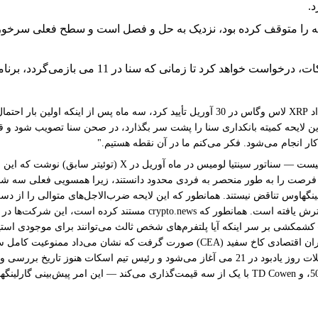
د.
لایحه را متوقف کرده بود، نزدیک به حل و فصل است و سطح فعلی سرخور
سناتور تام تیلیس تأیید کرد که از رئیس کمیته بان
ر انجام می‌شود. فکر می‌کنم ما در آن نقطه هستیم."
ین فرصت را به طور منحصر به فردی محدود دانستند، زیرا همسویی فعلی سه شا
لینگهاوس تناقض نیستند. همانطور که این لایحه ضرب‌الاجل‌های متوالی را از د
— کشمکشی بر سر اینکه آیا پلتفرم‌های شخص ثالث می‌توانند برای موجودی است
Polymarket تصویب در سال 2026 را با تقریباً 46 درصد، گلکسی ریسرچ با 50-50، و TD Cowen با یک از سه قی