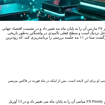
گارلینگ‌هاوس ابتدا در ۱۹ فوریه در فاکس بیزینس احتمال ۸۰٪ برای تصویب در آوریل را اعلام کرد، سپس در نشست اولویت FII در میامی در ۲۷ مارس آن را به پایان ماه مه تغییر داد و در نشست اقتصاد جهانی
ده بود، به حل نزدیک است و سطح فعلی ناامیدی در واشنگتن به‌طور تاریخی
نشانه‌ای است که سرانجام سازش‌ها صورت می‌گیرند. سناتور تام تیلیس تأیید کرد که از رئیس کمیته بانکی تیم اسکات می‌خواهد تا پس از بازگشت سنا در ۱۱ مه جلسه بررسی را برنامه‌ریزی کند، که زودترین
 می به تصویب خواهد رسید؛ این سومین مهلت عمومی او برای این لایحه است، پس از اینکه در ماه فوریه در فاکس بیزینس
گارلینگهاوس ابتدا در 19 فوریه، در فاکس بیزینس احتمال 80 درصدی تصویب در ماه آوریل را اعلام کرد، سپس در 27 مارس در اجلاس FII Priority میامی آن را به پایان ماه می تغییر داد و در 13 آوریل