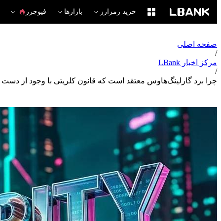
خرید رمزارز
بازارها
فیوچرز
صفحه اصلی
/
مرکز اخبار LBank
/
چرا برد گارلینگ‌هاوس معتقد است که قانون کلریتی با وجود از دست 