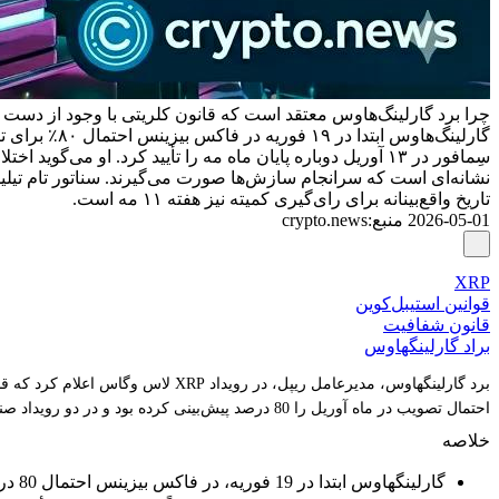
چرا برد گارلینگ‌هاوس معتقد است که قانون کلریتی با وجود از دست 
سِمافور در ۱۳ آوریل دوباره پایان ماه مه را تأیید کرد. او 
تاریخ واقع‌بینانه برای رای‌گیری کمیته نیز هفته ۱۱ مه است.
2026-05-01
منبع
:
crypto.news
XRP
قوانین استیبل‌کوین
قانون شفافیت
براد گارلینگهاوس
احتمال تصویب در ماه آوریل را 80 درصد پیش‌بینی کرده بود و در دو رویداد صنعتی متوالی آن را به ماه می تغییر داد.
خلاصه