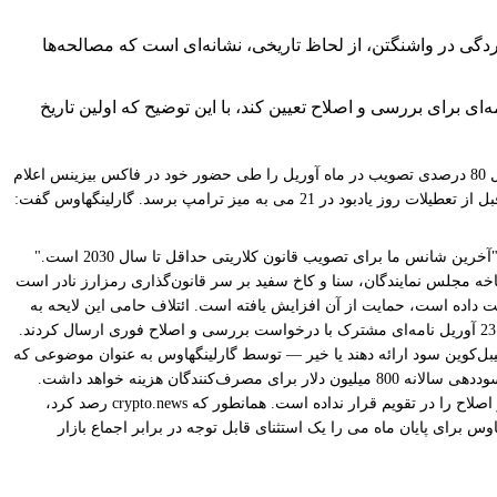
دگی در واشنگتن، از لحاظ تاریخی، نشانه‌ای است که مصالحه‌ها
کداری، تیم اسکات، درخواست خواهد کرد تا زمانی که سنا در 11 می بازمی‌گردد، برنامه‌ای برای بررسی و اصلاح تعیین کند، با این توضیح که اولین تاریخ
برد گارلینگهاوس جدول زمانی پایان ماه می برای قانون CLARITY را در رویداد XRP لاس وگاس در 30 آوریل تأیید کرد، سه ماه پس از اینکه اولین بار احتمال 80 درصدی تصویب در ماه آوریل را طی حضور خود در فاکس بیزینس اعلام
کرده بود. Disruption Banking گزارش داد که گارلینگهاوس شرط می‌بندد که این لایحه کمیته بانکداری سنا را پشت سر بگذارد، در صحن سنا تصویب شود و قبل از تعطیلات روز یادبود در 21 می به میز ترامپ برسد. گارلینگهاوس گفت:
همانطور که crypto.news گزارش داد، پرتگاه 2030 تنها برداشت گارلینگهاوس نیست — سناتور سینتیا لومیس در ماه آوریل در X (توئیتر سابق) نوشت که این "آخرین شانس ما برای تصویب قانون کلاریتی حداقل تا سال 2030 است."
خه مجلس نمایندگان، سنا و کاخ سفید بر سر قانون‌گذاری رمزارز نادر است
ست داده است، حمایت از آن افزایش یافته است. ائتلاف حامی این لایحه به
یبل‌کوین سود ارائه دهند یا خیر — توسط گارلینگهاوس به عنوان موضوعی که
عمدتاً حل شده است، توصیف می‌شود؛ این امر پس از گزارش شورای مشاوران اقتصادی کاخ سفید (CEA) صورت گرفت که نشان می‌داد ممنوعیت کامل سوددهی سالانه 800 میلیون دلار برای مصرف‌کنندگان هزینه خواهد داشت.
آنچه باقی می‌ماند، یک مشکل تقویمی است: سنا در 11 می بازمی‌گردد، تعطیلات روز یادبود در 21 می آغاز می‌شود و رئیس تیم اسکات هنوز تاریخ بررسی و اصلاح را در تقویم قرار نداده است. همانطور که crypto.news رصد کرد،
مت‌گذاری می‌کند — این امر پیش‌بینی گارلینگهاوس برای پایان ماه می را یک استثنای قابل توجه در برابر اجماع بازار