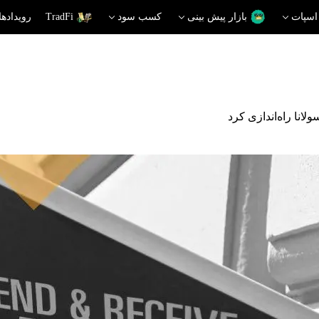
اسپات
بازار پیش بینی
کسب سود
TradFi
رویدادها