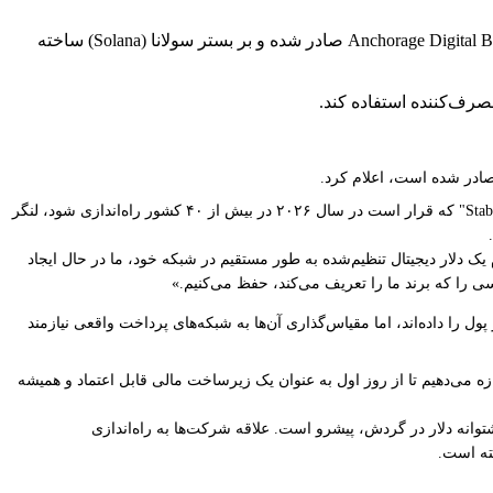
وسترن یونیون (Western Union) USDPT را راه‌اندازی کرد، یک استیبل‌کوین با پشتوانه دلار آمریکا که توسط بانک تنظیم‌شده فدرال Anchorage Digital Bank صادر شده و بر بستر سولانا (Solana) ساخته
رف‌کننده استفاده کند.
طبق اعلامیه، این استیبل‌کوین چندین ابتکار استراتژیک را برای این غول حواله پول، از جمله یک محصول هزینه‌کرد مصرف‌کننده به نام "Stable by Western Union" که قرار است در سال ۲۰۲۶ در بیش از ۴۰ کشور راه‌اندازی شود، لنگر
خت جهانی تقویت می‌کند. با ادغام یک دلار دیجیتال تنظیم‌شده به طور مستقیم در شبکه خود، ما در حال ایجاد
سی را که برند ما را تعریف می‌کند، حفظ می‌کنیم.»
ع‌تر و کارآمدتر پول را داده‌اند، اما مقیاس‌گذاری آن‌ها به شبکه‌های پرداخت واقعی نیازمند
«این امر مستلزم همسویی نظارتی و دقت عملیاتی است. ما به عنوان یک بانک دارای منشور فدرال، این زیربنا را فراهم می‌کنیم و به USDPT اجازه می‌دهیم تا از روز اول به عنوان یک زیرساخت مالی قابل اعتماد و همیشه
 حدود ۳۲۱ میلیارد دلار است که تتر (Tether) با USDT خود و نزدیک به ۱۹۰ میلیارد دلار توکن با پشتوانه دلار در گردش، پیشرو است. علاقه شرکت‌ها به راه‌اندازی