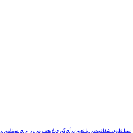
سنا قانون شفافیت را با تعیین رأی‌گیری لایحه رمزارز برای سپتامبر زن