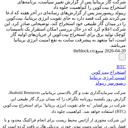
شرکت گاز بریتانیا پس از گزارش تغییر سیاست، برنامه‌های
استخراج بیت‌کوین را کم‌اهمیت جلوه داد
ریبولد ریسورسز پس از گزارش‌های رسانه‌ای در آخر هفته که ادعا
می‌کردند شرکت قصد دارد به جای تقویت انرژی بریتانیا، بیت‌کوین
را در میدان گاز طبیعی خود استخراج کند، توضیحاتی صادر کرد. این
شرکت اعلام کرد که در حال بررسی امکان استقرار یک تأسیسات
کوچک تولید برق برای استخراج بیت‌کوین از جریان‌های اولیه گاز
است، اما متعهد به پیشرفت سایت به نفع امنیت انرژی بریتانیا
می‌باشد.
2026-04-20
منبع
:
theblock.co
BTC
استخراج بیت کوین
امنیت انرژی بریتانیا
ریسورسز ریبولد
شرکت سرمایه‌گذاری نفت و گاز بالادستی بریتانیایی Reabold Resources،
گزارش روز یکشنبه روزنامه تلگراف را که میدان بزرگ گاز طبیعی این
شرکت در یورکشایر "به جای تقویت انرژی بریتانیا" برای استخراج بیت‌کوین
(BTC) استفاده خواهد شد، کم‌اهمیت جلوه داد.
این شرکت مجوزی از آژانس محیط زیست برای انجام فراکینگ محدود و با
فشار پایین در سایت وست نیوتن خود در نزدیکی هال دریافت کرده است که