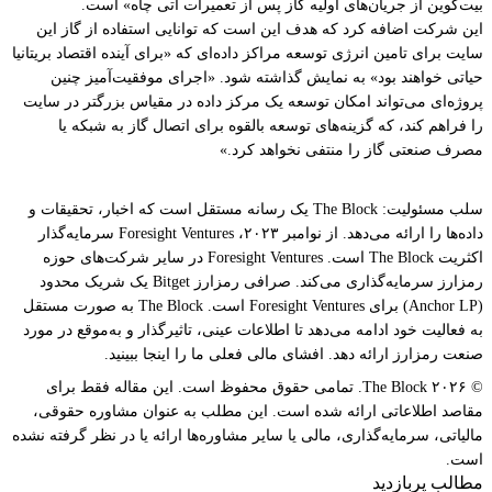
بیت‌کوین از جریان‌های اولیه گاز پس از تعمیرات آتی چاه» است.
این شرکت اضافه کرد که هدف این است که توانایی استفاده از گاز این
سایت برای تامین انرژی توسعه مراکز داده‌ای که «برای آینده اقتصاد بریتانیا
حیاتی خواهند بود» به نمایش گذاشته شود. «اجرای موفقیت‌آمیز چنین
پروژه‌ای می‌تواند امکان توسعه یک مرکز داده در مقیاس بزرگتر در سایت
را فراهم کند، که گزینه‌های توسعه بالقوه برای اتصال گاز به شبکه یا
مصرف صنعتی گاز را منتفی نخواهد کرد.»
سلب مسئولیت: The Block یک رسانه مستقل است که اخبار، تحقیقات و
داده‌ها را ارائه می‌دهد. از نوامبر ۲۰۲۳، Foresight Ventures سرمایه‌گذار
اکثریت The Block است. Foresight Ventures در سایر شرکت‌های حوزه
رمزارز سرمایه‌گذاری می‌کند. صرافی رمزارز Bitget یک شریک محدود
(Anchor LP) برای Foresight Ventures است. The Block به صورت مستقل
به فعالیت خود ادامه می‌دهد تا اطلاعات عینی، تاثیرگذار و به‌موقع در مورد
صنعت رمزارز ارائه دهد. افشای مالی فعلی ما را اینجا ببینید.
© ۲۰۲۶ The Block. تمامی حقوق محفوظ است. این مقاله فقط برای
مقاصد اطلاعاتی ارائه شده است. این مطلب به عنوان مشاوره حقوقی،
مالیاتی، سرمایه‌گذاری، مالی یا سایر مشاوره‌ها ارائه یا در نظر گرفته نشده
است.
مطالب پربازدید