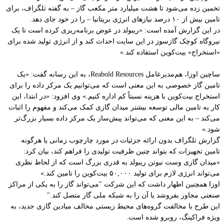
تخمین زده می‌شود تا هشت میلیارد متر مکعب گاز – به گفته تلگراف، برای
تامین بیش از ۱۰ درصد نیازهای انرژی بریتانیا – را در خود جای دهد.
در این گزارش آمده است: «ریبولد در عوض برنامه‌ریزی کرده است تا یک
نیروگاه کوچک گازسوز در این سایت احداث کند و از انرژی تولید شده برای
«استخراج» بیت‌کوین استفاده کند.»
ساچین اوزا، هم‌مدیرعامل Reabold Resources، به این رسانه گفت: «یک
تامین گاز خصوصی به این معنی است که می‌توانیم یک مرکز داده را برای
استخراج بیت‌کوین با هزینه نسبتاً کم اداره کنیم.» وی افزود: «در ابتدا، این
کار به تامین مالی توسعه بیشتر میدان گازی کمک می‌کند و مفهوم را اثبات
می‌کند – به این معنی که می‌تواند پیش‌ساز یک مرکز داده بسیار بزرگ‌تر
شود.»
گزارش تلگراف بدون ارائه جزئیات در مورد چارچوب زمانی یا هرگونه
تامین تجهیزات که بتواند چنین ظرفیت تولیدی را فراهم کند، بیان کرد:
«میدان گازی وست نیوتن ریبولد به قدری بزرگ است که از لحاظ نظری
می‌تواند انرژی لازم برای تولید ۵۰,۰۰۰ بیت‌کوین را تامین کند.»
اوزا همچنین اظهار داشت که این شرکت "می‌تواند گاز را به یکی از مراکز
صنعتی مجاور بفروشد یا آن را به شبکه ملی گاز متصل کند."
این طرح با مخالفت گروه‌های محیط زیستی مخالف میادین گازی جدید، به
ویژه فراکینگ، روبرو شده است.