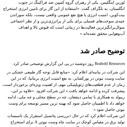
لورین اینگلیس، یکی از رهبران گروه کمپین ضد فراکینگ در جنوب
انگلستان، به تلگراف گفت: «استفاده از این گاز برای تامین انرژی استخراج
بیت‌کوین، امنیت انرژی یا هیچ نفع عمومی واقعی نیست، بلکه سوزاندن
عمدی سوخت‌های فسیلی برای یکی از پرانرژی‌ترین و از نظر اجتماعی
سوال‌برانگیزترین فعالیت‌ها در زمانی است که قبوض بالا و اهداف
آب‌وهوایی محقق نشده‌اند.»
توضیح صادر شد
Reabold Resources روز دوشنبه در پی این گزارش توضیحی صادر کرد.
این شرکت در بیانیه‌ای اعلام کرد: «منابع قابل توجه گاز طبیعی خشکی در
سایت وست نیوتن در یورکشایر، به نفع امنیت انرژی بریتانیا، که در این
زمان از عدم قطعیت‌های ژئوپلیتیکی مهم، از اهمیت ویژه‌ای برخوردار است،
پیشرفت کرده و ادامه خواهد یافت.» این شرکت افزود: «علاوه بر این،
ریبولد به همکاری با تمامی ذینفعان، چه در سطح محلی و چه ملی، ادامه
خواهد داد تا اطمینان حاصل شود که بهینه ترین مسیر توسعه برای وست
نیوتن حاصل شود.»
این شرکت اعلام کرد که در حال «بررسی پتانسیل استقرار یک تاسیسات
تولید برق در مقیاس کوچک در سایت چاه وست نیوتن A برای استخراج