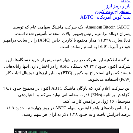
BTC
بازار رمز ارز
استخراج بیت کوین
بیت کوین آمریکایی ABTC
American Bitcoin (ABTC)، یک شرکت ماینینگ سهامی عام که توسط
پسران دونالد ترامپ، رئیس‌جمهور ایالات متحده، تأسیس شده است،
فعال‌سازی ۱۱,۲۹۸ مدار مجتمع با کاربرد خاص (ASIC) را در سایت درامهلر
خود در آلبرتا، کانادا به اتمام رسانده است.
به گفته اطلاعیه این شرکت در روز چهارشنبه، پس از خرید دستگاه‌ها، این
شرکت اکنون حدود ۸۹,۲۴۲ دستگاه ASIC را در اختیار دارد؛ اینها رایانه‌هایی
هستند که برای استخراج بیت‌کوین (BTC) و سایر ارزهای دیجیتال اثبات کار
(PoW) استفاده می‌شوند.
این شرکت اعلام کرد که ناوگان ماینینگ ABTC اکنون در مجموع حدود ۲۸.۱
اگزاهش بر ثانیه (EH/s) قدرت محاسباتی تولید می‌کند و با «بازدهی
متوسط» ۱۶ ژول بر تراهش کار می‌کند.
بر اساس داده‌های یاهو فایننس، سهام ABTC در روز چهارشنبه حدود ۱۱.۷
درصد افزایش یافت و به حدود ۱.۳۸ دلار به ازای هر سهم رسید.