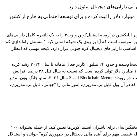
این اقدام، حرکت Toss به سمت استیبل‌کوین‌ها و مالی توکنیزه‌شده را عمیق‌تر خواهد کرد، زیرا این شرکت درآمد بی‌سابقه‌ای حدود ۱.۸ میلیارد دلار را ثبت کرده و برای توسعه احتمالی به خارج از کشور
غول پرداخت و بانکداری کره جنوبی، Toss، در حال بررسی ساخت شبکه بلاک‌چین خود و انتشار یک ارز دیجیتال بومی است؛ حرکتی که جاه‌طلبی‌های این سوپر اپلیکیشن در زمینه استیبل‌کوین و وب۳ را به یک پلتفرم کامل دارایی‌های
دیجیتال گسترش خواهد داد، این گزارش را The Block منتشر کرده است. افراد آگاه به بحث‌های داخلی به Crypto In America گفتند که Toss در حال سنجش این موضوع است که آیا بر روی یک شبکه‌ اصلی لایه ۱ مستقل راه‌اندازی کند
پیشرفت قانون اساسی دارایی‌های دیجیتال کره جنوبی قرار دارد، لایحه مهمی که انتظار
Toss، که توسط Viva Republica اداره می‌شود، به سرعت از یک اپلیکیشن انتقال وجه موبایلی به یک سوپر اپلیکیشن مالی غالب با بیش از ۳۰ میلیون کاربر ثبت‌نام‌شده و حدود ۲۴ میلیون کاربر فعال ماهانه تا سال ۲۰۲۴ رشد کرده
است و حدود ۲۹۰ سرویس از پرداخت‌ها تا معاملات و وام‌دهی را ارائه می‌دهد. The Korea Herald گزارش می‌دهد که Toss در سال ۲۰۲۵ درآمدی در حدود ۱.۸ میلیارد دلار تولید کرده است که نسبت به سال قبل ۳۸ درصد افزایش
داشته، در حالی که سود عملیاتی با ۲۷۰.۳ درصد افزایش به حدود ۲۵۱ میلیون دلار و سود خالص با ۸۴۶.۷ درصد افزایش به حدود ۱۵۱ میلیون دلار رسیده است. در رویداد Seoul Blockchain Meetup سال ۲۰۲۶، سئو چانگ-وون، مدیر
و چشم‌اندازی را ترسیم کرد که در آن پول قابل برنامه‌ریزی، امور مالی را "جهانی، قابل برنامه‌ریزی،
قانون اساسی دارایی‌های دیجیتال – که گاهی اوقات توسط قانونگذاران کره‌ای به عنوان یک "قانون بنیادی" کریپتو توصیف می‌شود – انتظار می‌رود الزامات سختگیرانه‌ای برای ناشران استیبل‌کوین‌ها تعیین کند، از جمله پشتوانه ۱۰۰
طه عطفی مهم برای آینده مالی دیجیتال در جمهوری کره" خوانده و استدلال