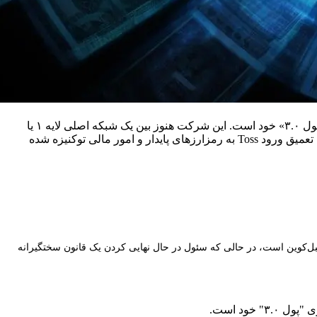
اپلیکیشن مالی فوق‌العاده کره جنوبی Toss در حال بررسی یک شبکه بلاک‌چین اختصاصی و ارز دیجیتال بومی به عنوان بخشی از استراتژی «پول ۳.۰» خود است. این شرکت هنوز بین یک شبکه اصلی لایه ۱ یا
طراحی مقیاس‌پذیری لایه ۲ تصمیم نگرفته است که این انتخاب به قانون اصلی دارایی‌های دیجیتال آینده سئول بستگی دارد. این حرکت باعث تعمیق ورود Toss به رمزارزهای پایدار و امور مالی توکنیزه شده
اک‌چین سفارشی لایه ۱ یا لایه ۲ و توکن بومی برای قدرت بخشیدن به حرکت "پول ۳.۰" خود در زمینه استیبل‌کوین است، در حالی که سئول در حال نهایی کردن یک قانون سختگیرانه