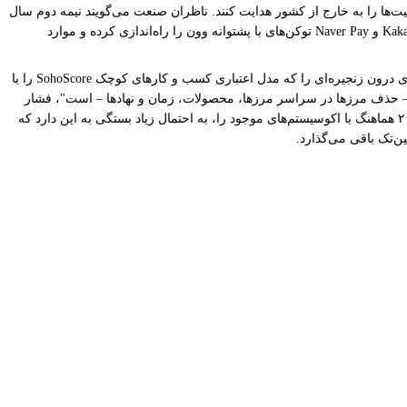
یت‌ها را به خارج از کشور هدایت کنند. ناظران صنعت می‌گویند نیمه دوم سال
۲۰۲۵ تا نیمه اول سال ۲۰۲۶ می‌تواند یک "پنجره رشد انفجاری" برای استیبل‌کوین‌های کره‌ای باشد، زیرا شرکت‌های پرداخت مانند Toss و رقبایی چون Kakao Pay و Naver Pay توکن‌های با پشتوانه وون را راه‌اندازی کرده و موارد
برای Toss، یک بلاک‌چین اختصاصی و توکن بومی می‌تواند به عنوان ستون فقرات این استراتژی عمل کند و همه چیز از وفاداری و حواله‌ها تا محصولات اعتباری درون زنجیره‌ای را که مدل اعتباری کسب و کارهای کوچک SohoScore را با
یشن مالی بدون مرز با بازطراحی خود پول – حذف مرزها در سراسر مرزها، محصولات، زمان و نهادها – است"، فشار
این شرکت بر بلاک‌چین را به عنوان زیرساخت ضروری برای فاز بعدی رشد خود مطرح کرد. اینکه Toss در نهایت یک شبکه لایه ۱ را انتخاب می‌کند یا یک لایه ۲ هماهنگ با اکوسیستم‌های موجود را، به احتمال زیاد بستگی به این دارد که
‌تک باقی می‌گذارد.