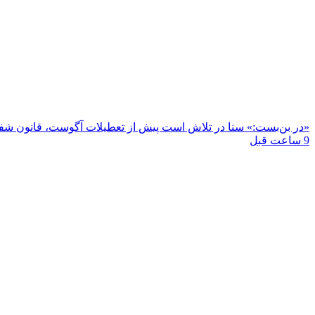
«در بن‌بست:» سنا در تلاش است پیش از تعطیلات آگوست، قانون شفافی
9 ساعت قبل