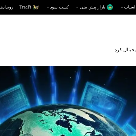
اسپات
بازار پیش بینی
کسب سود
TradFi
رویدادها
جیتال کره