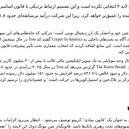
و هنوز هیچ تصمیم نهایی گرفته نشده است. این منابع اضافه کردند که انتخاب معماری تحت تأثیر 
رکتی Toss، گفت که این شرکت "به سمت عصر جدید 'پول ۳.۰' متمرکز بر بلاک‌چین و استیبل‌کوین‌ها در حرکت است" 
وم‌های تحت رهبری بانک‌ها باشد. قانونگذار مین بیونگ-دوک این لایحه را "نق