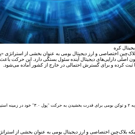
جیتال کره
سوپر اپلیکیشن کره‌ای Toss در حال بررسی یک بل