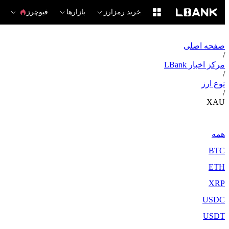
خرید رمزارز
بازارها
فیوچرز
صفحه اصلی
/
مرکز اخبار LBank
/
نوع ارز
/
XAU
همه
BTC
ETH
XRP
USDC
USDT