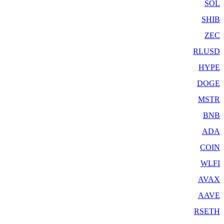
SOL
SHIB
ZEC
RLUSD
HYPE
DOGE
MSTR
BNB
ADA
COIN
WLFI
AVAX
AAVE
RSETH