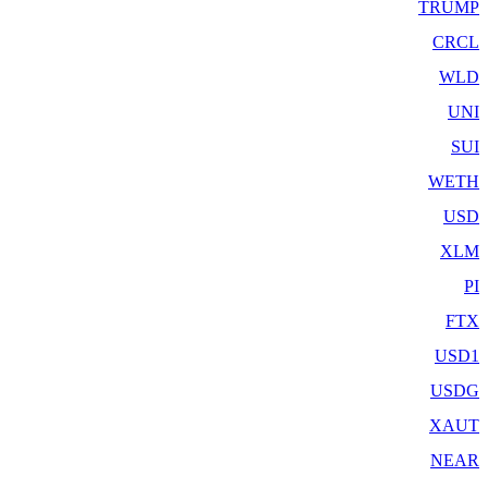
TRUMP
CRCL
WLD
UNI
SUI
WETH
USD
XLM
PI
FTX
USD1
USDG
XAUT
NEAR