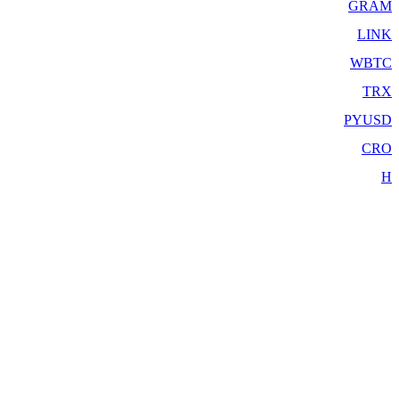
GRAM
LINK
WBTC
TRX
PYUSD
CRO
H