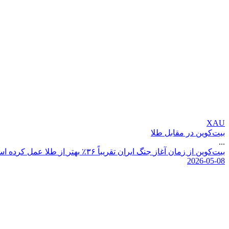
XAU
بیت‌کوین در مقابل طلا
...
ب
ی
ت
ک
و
ی
ن
ا
ز
ز
م
ا
ن
آ
غ
ا
ز
ج
ن
گ
ا
ی
ر
ا
ن
ت
ق
ر
ی
ب
ا
۶
۳
٪
ب
ه
ت
ر
ا
ز
ط
ل
ع
م
ل
ک
ر
د
ه
ا
س
2026-05-08