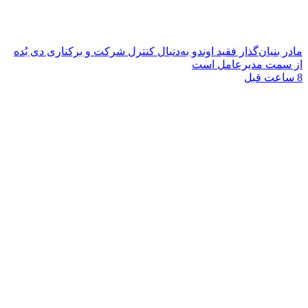
مادر بنیان‌گذار فقید اوندو به‌دنبال کنترل شرکت و برکناری دی بُده
از سمت مدیرعامل است
8 ساعت قبل