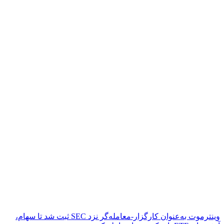
وینترموت به‌عنوان کارگزار-معامله‌گر نزد SEC ثبت شد تا سهام،