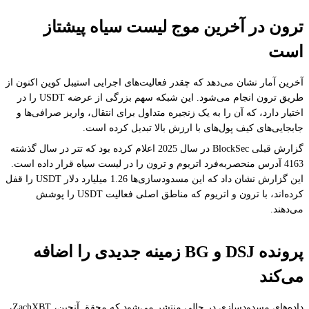
ترون در آخرین موج لیست سیاه پیشتاز
است
آخرین آمار نشان می‌دهد که چقدر فعالیت‌های اجرایی استیبل کوین اکنون از
طریق ترون انجام می‌شود. این شبکه سهم بزرگی از عرضه USDT را در
اختیار دارد، که آن را به یک زنجیره متداول برای انتقال، واریز صرافی‌ها و
جابجایی‌های کیف پول‌های با ارزش بالا تبدیل کرده است.
گزارش قبلی BlockSec در سال 2025 اعلام کرده بود که تتر در سال گذشته
4163 آدرس منحصربه‌فرد اتریوم و ترون را در لیست سیاه قرار داده است.
این گزارش نشان داد که این مسدودسازی‌ها 1.26 میلیارد دلار USDT را قفل
کرده‌اند، با ترون و اتریوم که مناطق اصلی فعالیت USDT را پوشش
می‌دهند.
پرونده DSJ و BG زمینه جدیدی را اضافه
می‌کند
داده‌های مسدودسازی در حالی منتشر می‌شود که محقق آنچین، ZachXBT،