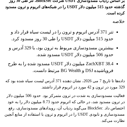
بر اساس ردیاب مسدودسازی USDT شرکت BlockSec، تتر طی 30 روز
گذشته حدود 515 میلیون دلار USDT را در شبکه‌های اتریوم و ترون مسدود
کرده است.
خلاصه
تتر 371 آدرس اتریوم و ترون را در لیست سیاه قرار داد و
حدود 515 میلیون دلار USDT را طی 30 روز مسدود کرد.
بیشترین مسدودسازی مربوط به ترون بود، با 329 آدرس و
حدود 506 میلیون دلار USDT مسدود شده.
ZachXBT 38.4 میلیون دلار USDT مسدود شده را به طرح
فروپاشیده DSJ و BG Wealth مرتبط دانست.
داده‌ها تا تاریخ 7 می 2026، نشان دهنده 371 آدرس لیست سیاه شده بود که
329 مورد در ترون و 42 مورد در اتریوم قرار داشتند.
فعالیت مسدودسازی به شدت در ترون متمرکز بود. حدود 506 میلیون دلار
در ترون مسدود شد، در حالی که اتریوم حدود 8.73 میلیون دلار را به خود
اختصاص داد. BlockSec می‌گوید ردیاب آن، رویدادهای مسدودسازی، رفع
مسدودسازی و نابودی USDT را در اتریوم و ترون با استفاده از منابع آنچین
نظارت می‌کند.