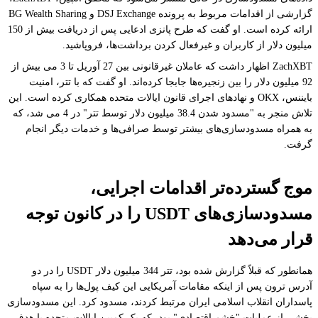
گزارشی از اقدامات مربوط به پرونده DSJ Exchange و BG Wealth Sharing
ارائه کرده است. او گفت که طرح پانزی ادعایی پس از دریافت بیش از 150
میلیون دلار از کاربران و غیرفعال کردن برداشت‌ها، فروپاشید.
ZachXBT اظهار داشت که عاملان غیرقانونی بین 27 آوریل تا 3 می بیش از
92 میلیون دلار را بین زنجیره‌ها جابجا کرده‌اند. او گفت که با تتر، امنیت
بایننس، OKX و نهادهای اجرای قانون ایالات متحده همکاری کرده است. این
تلاش منجر به "مسدود شدن 38.4 میلیون دلار توسط تتر" در 4 می شد، که
به همراه مسدودسازی‌های بیشتر توسط صرافی‌ها و خدمات دیگر انجام
گرفت.
موج گسترده‌تر اقدامات اجرایی،
مسدودسازی‌های USDT را در کانون توجه
قرار می‌دهد
همانطور که قبلاً گزارش شده بود، تتر 344 میلیون دلار USDT را در دو
آدرس ترون پس از اینکه مقامات آمریکایی این کیف پول‌ها را به سپاه
پاسداران انقلاب اسلامی ایران مرتبط کردند، مسدود کرد. این مسدودسازی
بخشی از عملیات "خشم اقتصادی" بود، که یک کمپین ایالات متحده با هدف