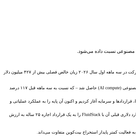
سهام شرکت استخراج‌کننده بیت‌کوین TeraWulf (WULF) که در بورس معامله می‌شود، در پایان روز معاملاتی با ۲.۶% کاهش بسته شد، پس از اینکه این شرکت در سه ماهه اول سال ۲۰۲۶ زیان خالص فصلی بیش از ۴۲۷ میلیون دلار
در طول این سه ماهه، این شرکت درآمدی معادل ۳۴ میلیون دلار گزارش کرد که ۶۰ درصد آن، یا به ارزش ۲۱ میلیون دلار، از انتقال آن به محاسبات هوش مصنوعی (AI compute) حاصل شد – که نسبت به سه ماهه قبل ۱۱۷ درصد
 یک پلتفرم کاملاً مستقر، شامل سایت‌ها، قراردادها و سرمایه آغاز کردیم و اکنون آن پایه را به عملکرد عملیاتی و
تعهد این شرکت به محاسبات با عملکرد بالا (HPC) با معامله‌ای که در اکتبر با حمایت گوگل انجام شد، برجسته می‌شود. این معامله تعهد ۱۰ ساله و چند میلیارد دلاری قبلی آن با FluidStack را به یک قرارداد اجاره ۲۵ ساله به ارزش