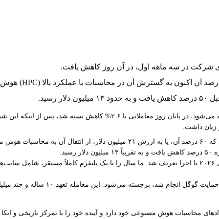
رسید.
ید.
پل پراگر، مدیرعامل و رئیس TeraWulf، در بیانیه‌ای گفت: «سه ماهه اول سال ۲۰۲۶ با اجرا تعریف شد. ما سال را با