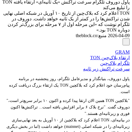
پاول دوروف تلگرام سرعت تراکنش «یک ثانیه‌ای» ارتقاء یافته TON
را تبلیغ می‌کند
TON اعلام کرد که بلاک‌چین از تاریخ ۱۰ آوریل در شبکه اصلی نهایی
شدن تراکنش‌ها را در کمتر از یک ثانیه خواهد داشت. دوروف در
تلگرام نوشت که «این مرحله اول از ۷ مرحله برای بزرگ‌تر کردن
دوباره TON بود.»
2026-04-09
منبع
:
theblock.co
GRAM
ارتقاء بلاک‌چین TON
تلگرام بلاک‌چین
سرعت تراکنش زیر ثانیه
پاول دوروف، بنیانگذار و مدیرعامل تلگرام، روز پنجشنبه در برنامه
پیام‌رسان خود اعلام کرد که بلاکچین TON یک ارتقاء بزرگ دریافت کرده
است.
"
بلاکچین TON همین الان ارتقا پیدا کرده و اکنون ۱۰ برابر سریع‌تر است،"
دوروف گفت. "
نرخ بلاک ۶ برابر افزایش یافته است...
تراکنش‌ها اکنون
فوری و زیرثانیه‌ای هستند."
در بیانیه‌ای، TON اعلام کرد که بلاکچین از ۱۰ آوریل به بعد نهایی‌سازی
زیرثانیه‌ای را در شبکه اصلی (mainnet) خواهد داشت (اما در بخش دیگری