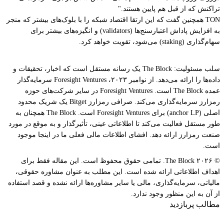
تراکنش که از قبل هم پایین هستند."
TON همچنین گفت که این ارتقا اقتصاد شبکه را با بلوک‌های بیشتر که منجر
به افزایش پاداش اعتبار‌سنج‌ها (validators) و انگیزه‌های بیشتر برای
سهام‌گذاری (staking) می‌شود، تقویت خواهد کرد.
سلب مسئولیت: The Block یک رسانه مستقل است که اخبار، تحقیقات و
داده‌ها را ارائه می‌دهد. از نوامبر ۲۰۲۳، Foresight Ventures سرمایه‌گذار
عمده The Block است. Foresight Ventures در سایر شرکت‌های حوزه
رمزارز سرمایه‌گذاری می‌کند. صرافی رمزارز Bitget یک شریک محدود
اصلی (anchor LP) برای Foresight Ventures است. The Block همچنان به
طور مستقل فعالیت می‌کند تا اطلاعاتی عینی، تأثیرگذار و به موقع در مورد
صنعت رمزارز ارائه دهد. افشای اطلاعات مالی فعلی ما در اینجا موجود
است.
© ۲۰۲۶ The Block. تمامی حقوق محفوظ است. این مقاله فقط برای
اهداف اطلاعاتی ارائه شده است. این مطلب به عنوان مشاوره حقوقی،
مالیاتی، سرمایه‌گذاری، مالی یا سایر مشاوره‌ها ارائه نشده و قصد استفاده
از آن به این منظور وجود ندارد.
مطالب پربازدید