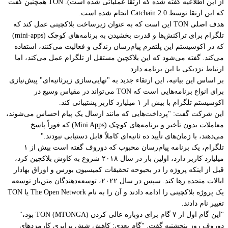
از این اطلاعیه گفته شده که ارتقا عملیاتی شده است). TON همچنین گفت
که این ارتقا توسط Catchain 2.0 انجام شده است.
هدف اصلی TON این است که به عنوان زیرساخت بلاکچینی عمل کند که
تلگرام برای تراکنش‌ها و قدرت بخشیدن به برنامه‌های کوچک (mini-apps)
که در اکوسیستم این پلتفرم پیام‌رسان زندگی و فعالیت می‌کنند، استفاده
می‌کند. گفته می‌شود که این بلاکچین مستقل از تلگرام عمل می‌کند، اما
ارتباط نزدیکی با این برنامه دارد.
بر اساس این بیانیه، این ارتقاء جدید به "نهایی‌سازی زیرثانیه‌ای" پیش‌نیازی
برای انواع برنامه‌هایی است که TON می‌تواند در مقیاس وسیع در
اکوسیستم تلگرام با بیش از ۱ میلیارد کاربر پشتیبانی کند.
این شرکت گفت: "پرداخت‌هایی که مانند ارسال یک پیام احساس می‌شوند،
معاملات بدون تأخیر و برنامه‌های کوچک (Mini Apps) که فوراً پاسخ
می‌دهند، با زمان‌های تأیید ده ثانیه‌ای کاملاً قابل دستیابی نبودند."
تلگرام، یک برنامه پیام‌رسان محبوب که دوروف گفته است بیش از ۱
میلیارد کاربر دارد، اولین بار در سال ۲۰۱۸ شروع به کاوش بلاکچین کرد،
قبل از اینکه پروژه را در بحبوحه تحقیقات کمیسیون بورس و اوراق بهادار
ایالات متحده رها کند. سپس در سال ۲۰۲۲، توسعه‌دهندگان متن‌باز توسعه
یک پروژه بلاکچینی را ادامه دادند و آن را به نام The Open Network یا TON
تغییر نام دادند.
"این گام اول از ۷ گام برای دوباره عالی کردن TON (MTONGA) بود،"
دوروف روز پنجشنبه گفت. "گام بعدی: کاهش شش برابری کارمزدهای