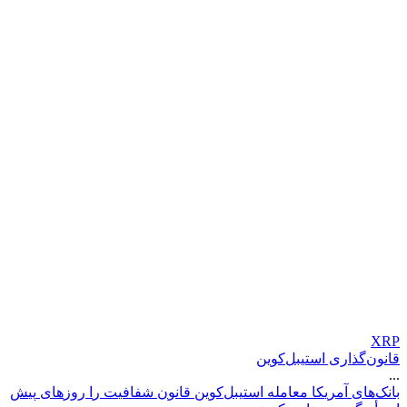
XRP
قانون‌گذاری استیبل‌کوین
...
ب
ا
ن
ک
ه
ا
ی
آ
م
ر
ی
ک
ا
م
ع
ا
م
ل
ه
ا
س
ت
ی
ب
ل
ک
و
ی
ن
ق
ا
ن
و
ن
ش
ف
ا
ف
ی
ت
ر
ا
ر
و
ز
ه
ا
ی
پ
ی
ش