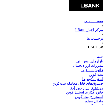
صفحه اصلی
/
مرکز اخبار LBank
/
برچسب ها
/
تتر USDT
همه
بازارهای پیش‌بینی
مقررات ارز دیجیتال
قانون شفافیت
بیت کوین
استیبل‌کوین‌ها
صندوق‌های قابل معامله بیت‌کوین
روندهای بازار رمز ارز
قانون‌گذاری استیبل‌کوین
استخراج بیت کوین
مایکل سیلور