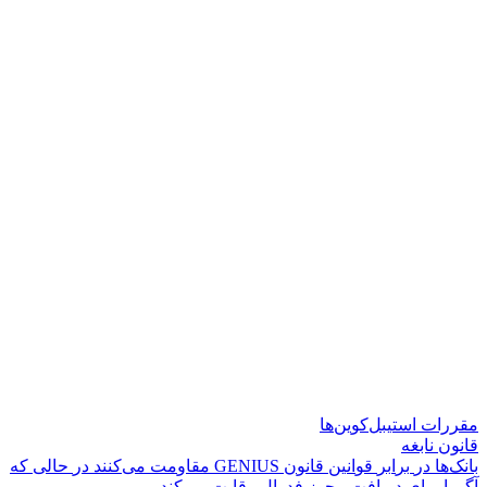
مقررات استیبل‌کوین‌ها
قانون نابغه
ب
ا
ن
ک
ه
ا
د
ر
ب
ر
ا
ب
ر
ق
و
ا
ن
ی
ن
ق
ا
ن
و
ن
S
U
I
N
E
G
م
ق
ا
و
م
ت
م
ی
ک
ن
ن
د
د
ر
ح
ا
ل
ی
ک
ه
آ
گ
و
ر
ا
ب
ر
ا
ی
د
ر
ی
ا
ف
ت
م
ج
و
ز
ف
د
ر
ا
ل
ر
ق
ا
ب
ت
م
ی
ک
ن
د