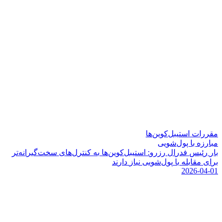
مقررات استیبل‌کوین‌ها
مبارزه با پول‌شویی
ب
ا
ر
ر
ئ
ی
س
ف
د
ر
ا
ل
ر
ز
ر
و
:
ا
س
ت
ی
ب
ل
ک
و
ی
ن
ه
ا
ب
ه
ک
ن
ت
ر
ل
ه
ا
ی
س
خ
ت
گ
ی
ر
ا
ن
ه
ت
ر
ب
ر
ا
ی
م
ق
ا
ب
ل
ه
ب
ا
پ
و
ل
ش
و
ی
ی
ن
ی
ا
ز
د
ا
ر
ن
د
2026-04-01