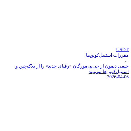
USDT
مقررات استیبل‌کوین‌ها
...
ج
ی
م
ی
د
ی
م
و
ن
ا
ز
ج
ی
پ
ی
م
و
ر
گ
ا
ن
«
ر
ق
ب
ا
ی
ج
د
ی
د
»
ر
ا
ا
ز
ب
ل
ک
چ
ی
ن
و
ا
س
ت
ی
ب
ل
ک
و
ی
ن
ه
ا
م
ی
ب
ی
ن
د
2026-04-06