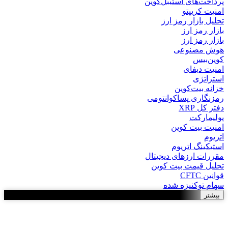
پرداخت‌های استیبل‌کوین
امنیت کریپتو
تحلیل بازار رمز ارز
بازار رمز ارز
بازار رمز ارز
هوش مصنوعی
کوین‌بیس
امنیت دیفای
استراتژی
خزانه بیت‌کوین
رمزنگاری پساکوانتومی
دفتر کل XRP
پولیمارکت
امنیت بیت کوین
اتریوم
استیکینگ اتریوم
مقررات ارزهای دیجیتال
تحلیل قیمت بیت کوین
قوانین CFTC
سهام توکنیزه شده
بیشتر