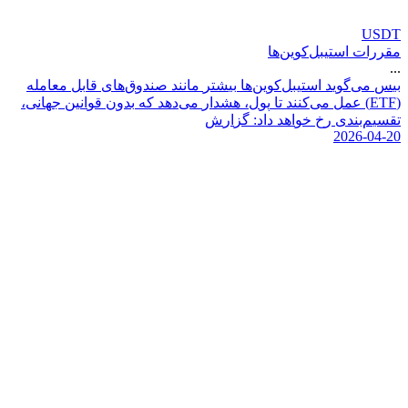
USDT
مقررات استیبل‌کوین‌ها
...
ب
ی
س
م
ی
گ
و
ی
د
ا
س
ت
ی
ب
ل
ک
و
ی
ن
ه
ا
ب
ی
ش
ت
ر
م
ا
ن
ن
د
ص
ن
د
و
ق
ه
ا
ی
ق
ا
ب
ل
م
ع
ا
م
ل
ه
(
F
T
E
)
ع
م
ل
م
ی
ک
ن
ن
د
ت
ا
پ
و
ل
،
ه
ش
د
ا
ر
م
ی
د
ه
د
ک
ه
ب
د
و
ن
ق
و
ا
ن
ی
ن
ج
ه
ا
ن
ی
،
ت
ق
س
ی
م
ب
ن
د
ی
ر
خ
خ
و
ا
ه
د
د
ا
د
:
گ
ز
ا
ر
ش
2026-04-20