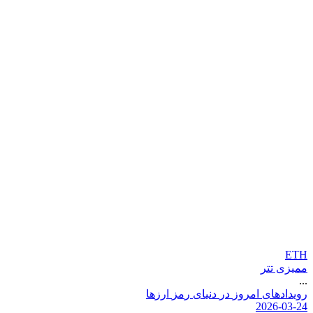
ETH
ممیزی تتر
...
ر
و
ی
د
ا
د
ه
ا
ی
ا
م
ر
و
ز
د
ر
د
ن
ی
ا
ی
ر
م
ز
ا
ر
ز
ه
ا
2026-03-24