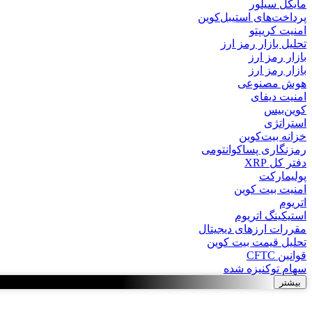
مایکل سیلور
پرداخت‌های استیبل‌کوین
امنیت کریپتو
تحلیل بازار رمز ارز
بازار رمز ارز
بازار رمز ارز
هوش مصنوعی
امنیت دیفای
کوین‌بیس
استراتژی
خزانه بیت‌کوین
رمزنگاری پساکوانتومی
دفتر کل XRP
پولیمارکت
امنیت بیت کوین
اتریوم
استیکینگ اتریوم
مقررات ارزهای دیجیتال
تحلیل قیمت بیت کوین
قوانین CFTC
سهام توکنیزه شده
بیشتر