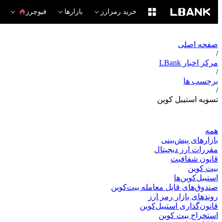
خرید رمزارز
بازارها
فیوچرز
صفحه اصلی
/
مرکز اخبار LBank
/
برچسب ها
/
تسویه استیبل کوین
همه
بازارهای پیش‌بینی
مقررات ارز دیجیتال
قانون شفافیت
بیت کوین
استیبل‌کوین‌ها
صندوق‌های قابل معامله بیت‌کوین
روندهای بازار رمز ارز
قانون‌گذاری استیبل‌کوین
استخراج بیت کوین