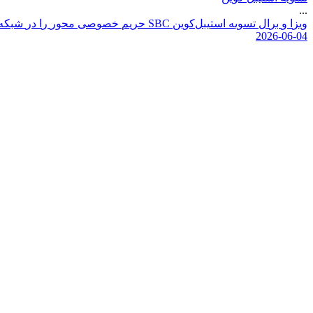
...
و
ی
ز
ا
و
ب
ر
ا
ل
ت
س
و
ی
ه
ا
س
ت
ی
ب
ل
ک
و
ی
ن
C
B
S
ح
ر
ی
م
خ
ص
و
ص
ی
م
ح
و
ر
ر
ا
د
ر
ش
ب
ک
ه
2026-06-04