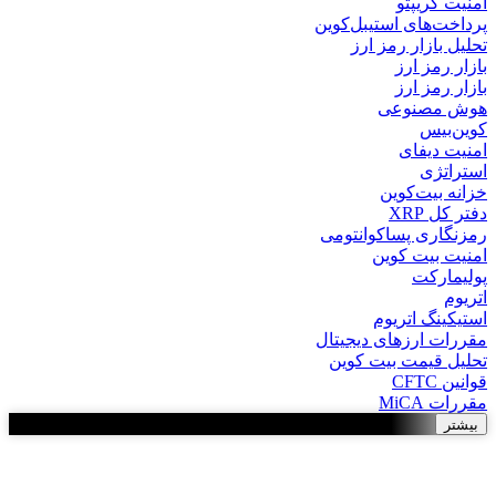
امنیت کریپتو
پرداخت‌های استیبل‌کوین
تحلیل بازار رمز ارز
بازار رمز ارز
بازار رمز ارز
هوش مصنوعی
کوین‌بیس
امنیت دیفای
استراتژی
خزانه بیت‌کوین
دفتر کل XRP
رمزنگاری پساکوانتومی
امنیت بیت کوین
پولیمارکت
اتریوم
استیکینگ اتریوم
مقررات ارزهای دیجیتال
تحلیل قیمت بیت کوین
قوانین CFTC
مقررات MiCA
بیشتر