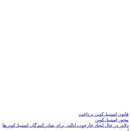
قانون استیبل‌کوین پرداخت
مجوز استیبل‌کوین
د
ل
و
ر
د
ر
ح
ا
ل
ا
ی
ج
ا
د
چ
ا
ر
چ
و
ب
ا
ی
ا
ل
ت
ی
ب
ر
ا
ی
ص
ا
د
ر
ک
ن
ن
د
گ
ا
ن
ا
س
ت
ی
ب
ل
ک
و
ی
ن
ه
ا
ا
س
ت