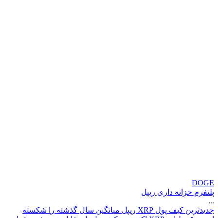
DOGE
پلتفرم خزانه داری ریپل
...
ج
د
ی
د
ت
ر
ی
ن
ک
ی
ف
پ
و
ل
P
R
X
ر
ی
پ
ل
م
ی
ا
ن
گ
ی
ن
س
ا
ل
گ
ذ
ش
ت
ه
ر
ا
ش
ک
س
ت
ه