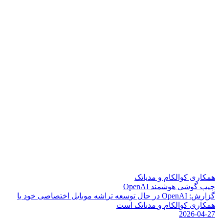
همکاری کوالکام و مدیاتک
چیپ گوشی هوشمند OpenAI
گ
ز
ا
ر
ش
:
I
A
n
e
p
O
د
ر
ح
ا
ل
ت
و
س
ع
ه
ت
ر
ا
ش
ه
م
و
ب
ا
ی
ل
ا
خ
ت
ص
ا
ص
ی
خ
و
د
ب
ا
ه
م
ک
ا
ر
ی
ک
و
ا
ل
ک
ا
م
و
م
د
ی
ا
ت
ک
ا
س
ت
2026-04-27