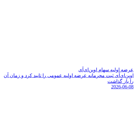
عرضه اولیه سهام اوپن‌ای‌آی
ا
و
پ
ن
ا
ی
آ
ی
ث
ب
ت
م
ح
ر
م
ا
ن
ه
ع
ر
ض
ه
ا
و
ل
ی
ه
ع
م
و
م
ی
ر
ا
ت
ا
ی
ی
د
ک
ر
د
و
ز
م
ا
ن
آ
ن
ر
ا
ب
ا
ز
گ
ذ
ا
ش
ت
2026-06-08