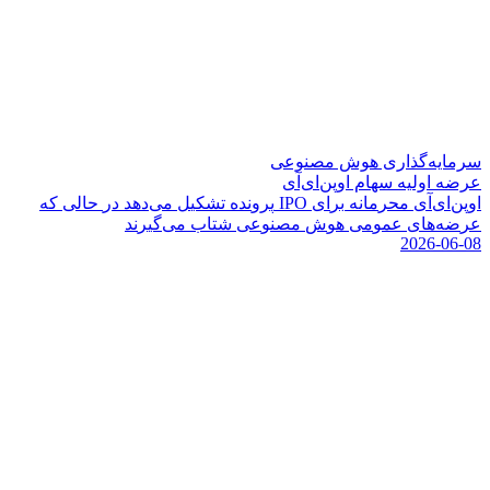
سرمایه‌گذاری هوش مصنوعی
عرضه اولیه سهام اوپن‌ای‌آی
ا
و
پ
ن
ا
ی
آ
ی
م
ح
ر
م
ا
ن
ه
ب
ر
ا
ی
O
P
I
پ
ر
و
ن
د
ه
ت
ش
ک
ی
ل
م
ی
د
ه
د
د
ر
ح
ا
ل
ی
ک
ه
ع
ر
ض
ه
ه
ا
ی
ع
م
و
م
ی
ه
و
ش
م
ص
ن
و
ع
ی
ش
ت
ا
ب
م
ی
گ
ی
ر
ن
د
2026-06-08