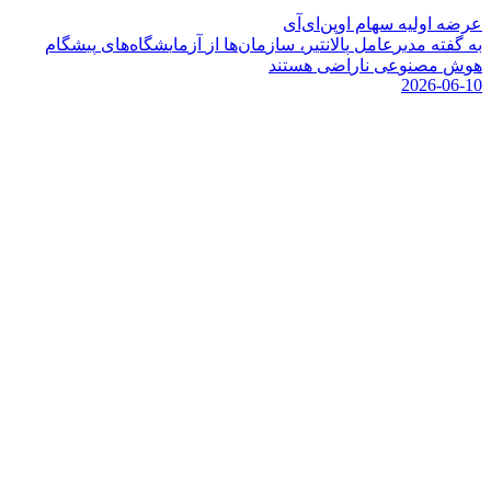
عرضه اولیه سهام اوپن‌ای‌آی
ب
ه
گ
ف
ت
ه
م
د
ی
ر
ع
ا
م
ل
پ
ا
ل
ن
ت
ی
ر
،
س
ا
ز
م
ا
ن
ه
ا
ا
ز
آ
ز
م
ا
ی
ش
گ
ا
ه
ه
ا
ی
پ
ی
ش
گ
ا
م
ه
و
ش
م
ص
ن
و
ع
ی
ن
ا
ر
ا
ض
ی
ه
س
ت
ن
د
2026-06-10