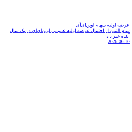
عرضه اولیه سهام اوپن‌ای‌آی
س
ا
م
آ
ل
ت
م
ن
ا
ز
ا
ح
ت
م
ا
ل
ع
ر
ض
ه
ا
و
ل
ی
ه
ع
م
و
م
ی
ا
و
پ
ن
ا
ی
آ
ی
د
ر
ی
ک
س
ا
ل
آ
ی
ن
د
ه
خ
ب
ر
د
ا
د
2026-06-10