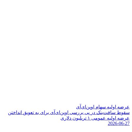
عرضه اولیه سهام اوپن‌ای‌آی
س
ق
و
ط
س
ا
ف
ت
ب
ن
ک
د
ر
پ
ی
ب
ر
ر
س
ی
ا
و
پ
ن
ا
ی
آ
ی
ب
ر
ا
ی
ب
ه
ت
ع
و
ی
ق
ا
ن
د
ا
خ
ت
ن
ع
ر
ض
ه
ا
و
ل
ی
ه
ع
م
و
م
ی
۱
ت
ر
ی
ل
ی
و
ن
د
ل
ر
ی
2026-06-27