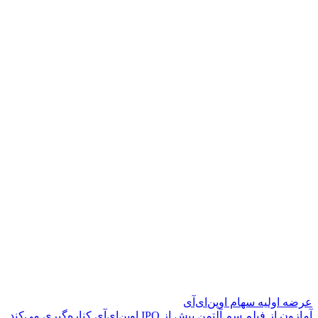
عرضه اولیه سهام اوپن‌ای‌آی
آ
م
ا
ز
و
ن
ا
ز
ف
ی
ل
م
س
م
آ
ل
ت
م
ن
پ
ی
ش
ا
ز
O
P
I
ا
و
پ
ن
ا
ی
آ
ی
ک
ن
ا
ر
ه
گ
ی
ر
ی
م
ی
ک
ن
د