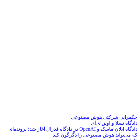
حکمرانی شرکتی هوش مصنوعی
دادگاه تسلا و اوپن‌ای‌آی
د
ا
د
گ
ا
ه
ا
ی
ل
ن
م
ا
س
ک
و
I
A
n
e
p
O
د
ر
د
ا
د
گ
ا
ه
ف
د
ر
ا
ل
آ
غ
ا
ز
ش
د
؛
پ
ر
و
ن
د
ه
ا
ی
ک
ه
م
ی
ت
و
ا
ن
د
ه
و
ش
م
ص
ن
و
ع
ی
ر
ا
د
گ
ر
گ
و
ن
ک
ن
د