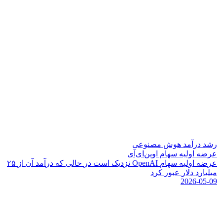
رشد درآمد هوش مصنوعی
عرضه اولیه سهام اوپن‌ای‌آی
ع
ر
ض
ه
ا
و
ل
ی
ه
س
ه
ا
م
I
A
n
e
p
O
ن
ز
د
ی
ک
ا
س
ت
د
ر
ح
ا
ل
ی
ک
ه
د
ر
آ
م
د
آ
ن
ا
ز
۵
۲
م
ی
ل
ی
ا
ر
د
د
ل
ر
ع
ب
و
ر
ک
ر
د
2026-05-09