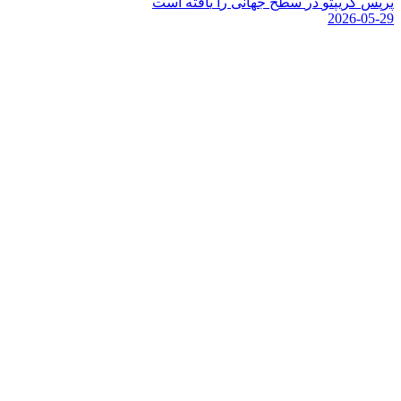
پ
ر
پ
س
ک
ر
ی
پ
ت
و
د
ر
س
ط
ح
ج
ه
ا
ن
ی
ر
ا
ی
ا
ف
ت
ه
ا
س
ت
2026-05-29