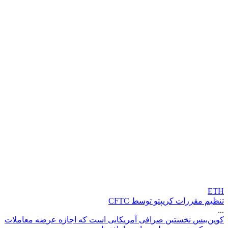
ETH
تنظیم مقررات کریپتو توسط CFTC
...
ک
و
ی
ن
ب
ی
س
ن
خ
س
ت
ی
ن
ص
ر
ا
ف
ی
آ
م
ر
ی
ک
ا
ی
ی
ا
س
ت
ک
ه
ا
ج
ا
ز
ه
ع
ر
ض
ه
م
ع
ا
م
ل
ت