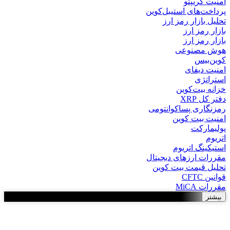
امنیت کریپتو
پرداخت‌های استیبل‌کوین
تحلیل بازار رمز ارز
بازار رمز ارز
بازار رمز ارز
هوش مصنوعی
کوین‌بیس
امنیت دیفای
استراتژی
خزانه بیت‌کوین
دفتر کل XRP
رمزنگاری پساکوانتومی
امنیت بیت کوین
پولیمارکت
اتریوم
استیکینگ اتریوم
مقررات ارزهای دیجیتال
تحلیل قیمت بیت کوین
قوانین CFTC
مقررات MiCA
بیشتر