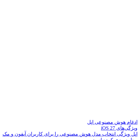
ادغام هوش مصنوعی اپل
ویژگی‌های iOS 27
ا
پ
ل
و
ی
ژ
گ
ی
ا
ن
ت
خ
ا
ب
م
د
ل
ه
و
ش
م
ص
ن
و
ع
ی
ر
ا
ب
ر
ا
ی
ک
ا
ر
ب
ر
ا
ن
آ
ی
ف
و
ن
و
م
ک
ب
ر
ن
ا
م
ه
ر
ی
ز
ی
ک
ر
د
ه
ا
س
ت