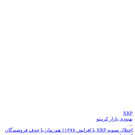
XRP
بهبودی بازار کریپتو
...
ا
خ
ت
ل
ل
ت
س
و
ی
ه
P
R
X
ب
ا
ا
ف
ز
ا
ی
ش
۸
۷
۲
۱
٪
ه
م
ز
م
ا
ن
ب
ا
ح
ذ
ف
ف
ر
و
ش
ن
د
گ
ا
ن