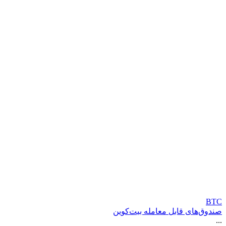
BTC
صندوق‌های قابل معامله بیت‌کوین
...