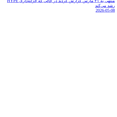
م
ن
ت
ه
ی
ب
ه
۱
۳
م
ا
ر
س
گ
ز
ا
ر
ش
ک
ر
د
ن
د
د
ر
ح
ا
ل
ی
ک
ه
خ
ز
ا
ن
ه
د
ا
ر
ی
E
P
Y
H
ر
ش
د
م
ی
ک
ن
د
2026-05-08