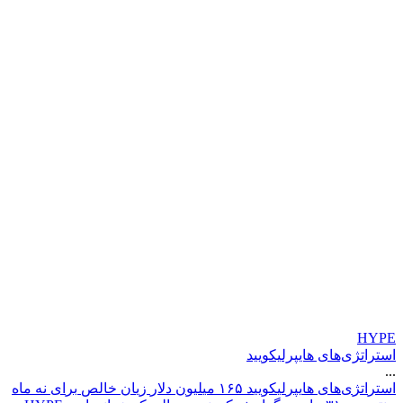
HYPE
استراتژی‌های هایپرلیکویید
...
ا
س
ت
ر
ا
ت
ژ
ی
ه
ا
ی
ه
ا
ی
پ
ر
ل
ی
ک
و
ی
ی
د
۵
۶
۱
م
ی
ل
ی
و
ن
د
ل
ر
ز
ی
ا
ن
خ
ا
ل
ص
ب
ر
ا
ی
ن
ه
م
ا
ه