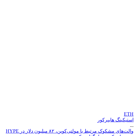
ETH
استیکینگ هایپرکور
...
و
ا
ل
ت
ه
ا
ی
م
ش
ک
و
ک
م
ر
ت
ب
ط
ب
ا
م
و
ل
ت
ی
ک
و
ی
ن
،
۲
۸
م
ی
ل
ی
و
ن
د
ل
ر
د
ر
E
P
Y
H