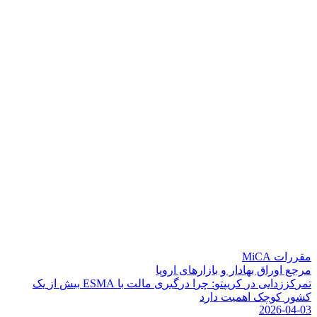
مقررات MiCA
مرجع اوراق بهادار و بازارهای اروپا
ت
م
ر
ک
ز
ز
د
ا
ی
ی
د
ر
ک
ر
ی
پ
ت
و
:
چ
ر
ا
د
ر
گ
ی
ر
ی
م
ا
ل
ت
ب
ا
A
M
S
E
ب
ی
ش
ا
ز
ی
ک
ک
ش
و
ر
ک
و
چ
ک
ا
ه
م
ی
ت
د
ا
ر
د
2026-04-03