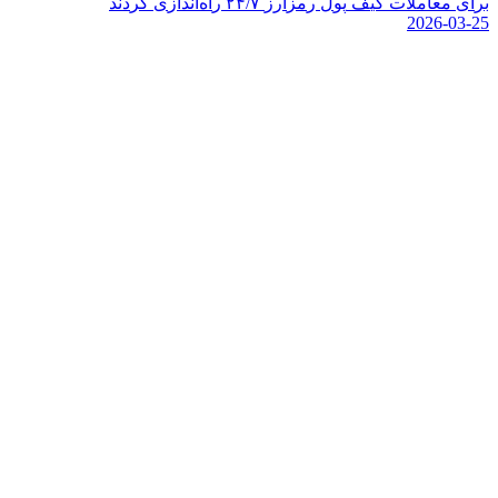
ب
ر
ا
ی
م
ع
ا
م
ل
ت
ک
ی
ف
پ
و
ل
ر
م
ز
ا
ر
ز
۷
/
۴
۲
ر
ا
ه
ا
ن
د
ا
ز
ی
ک
ر
د
ن
د
2026-03-25