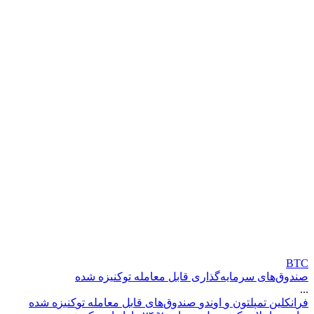
BTC
صندوق‌های سرمایه‌گذاری قابل معامله توکنیزه شده
...
ف
ر
ا
ن
ک
ل
ی
ن
ت
م
پ
ل
ت
و
ن
و
ا
و
ن
د
و
ص
ن
د
و
ق
ه
ا
ی
ق
ا
ب
ل
م
ع
ا
م
ل
ه
ت
و
ک
ن
ی
ز
ه
ش
د
ه