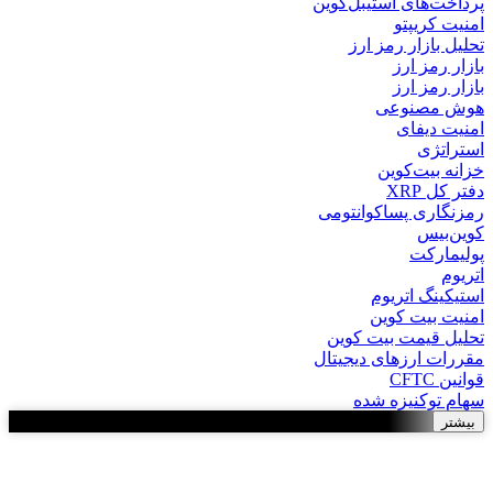
پرداخت‌های استیبل‌کوین
امنیت کریپتو
تحلیل بازار رمز ارز
بازار رمز ارز
بازار رمز ارز
هوش مصنوعی
امنیت دیفای
استراتژی
خزانه بیت‌کوین
دفتر کل XRP
رمزنگاری پساکوانتومی
کوین‌بیس
پولیمارکت
اتریوم
استیکینگ اتریوم
امنیت بیت کوین
تحلیل قیمت بیت کوین
مقررات ارزهای دیجیتال
قوانین CFTC
سهام توکنیزه شده
بیشتر