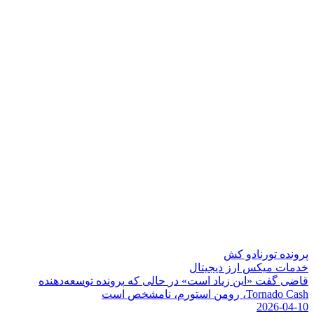
پرونده تورنادو کش
خدمات میکس ارز دیجیتال
ق
ا
ض
ی
گ
ف
ت
«
ا
ی
ن
ز
ی
ا
د
ا
س
ت
»
د
ر
ح
ا
ل
ی
ک
ه
پ
ر
و
ن
د
ه
ت
و
س
ع
ه
د
ه
ن
د
ه
h
s
a
C
o
d
a
n
r
o
T
،
ر
و
م
ن
ا
س
ت
و
ر
م
،
ن
ا
م
ش
خ
ص
ا
س
ت
2026-04-10