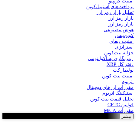
امنیت کریپتو
پرداخت‌های استیبل‌کوین
تحلیل بازار رمز ارز
بازار رمز ارز
بازار رمز ارز
هوش مصنوعی
کوین‌بیس
امنیت دیفای
استراتژی
خزانه بیت‌کوین
رمزنگاری پساکوانتومی
دفتر کل XRP
پولیمارکت
امنیت بیت کوین
اتریوم
مقررات ارزهای دیجیتال
استیکینگ اتریوم
تحلیل قیمت بیت کوین
قوانین CFTC
مقررات MiCA
بیشتر