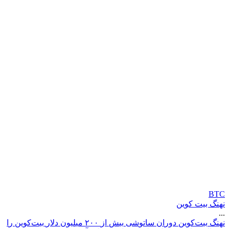
BTC
نهنگ بیت کوین
...
ن
ه
ن
گ
ب
ی
ت
ک
و
ی
ن
د
و
ر
ا
ن
س
ا
ت
و
ش
ی
ب
ی
ش
ا
ز
۰
۰
۲
م
ی
ل
ی
و
ن
د
ل
ر
ب
ی
ت
ک
و
ی
ن
ر
ا