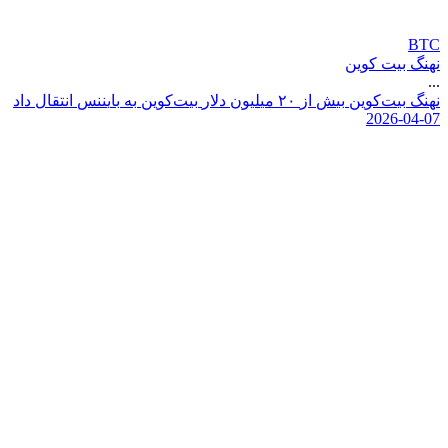
BTC
نهنگ بیت کوین
...
ن
ه
ن
گ
ب
ی
ت
ک
و
ی
ن
ب
ی
ش
ا
ز
۰
۲
م
ی
ل
ی
و
ن
د
ل
ر
ب
ی
ت
ک
و
ی
ن
ب
ه
ب
ا
ی
ن
ن
س
ا
ن
ت
ق
ا
ل
د
ا
د
2026-04-07