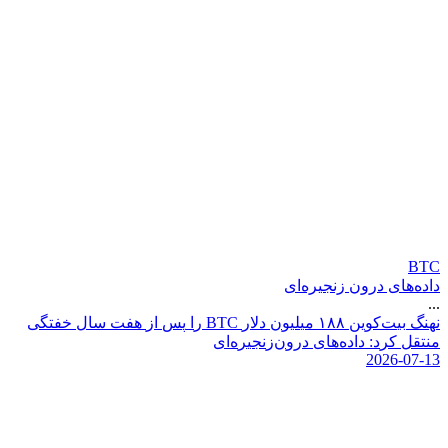
BTC
داده‌های درون زنجیره‌ای
...
ن
ه
ن
گ
ب
ی
ت
ک
و
ی
ن
۸
۸
۱
م
ی
ل
ی
و
ن
د
ل
ر
C
T
B
ر
ا
پ
س
ا
ز
ه
ف
ت
س
ا
ل
خ
ف
ت
گ
ی
م
ن
ت
ق
ل
ک
ر
د
:
د
ا
د
ه
ه
ا
ی
د
ر
و
ن
ز
ن
ج
ی
ر
ه
ا
ی
2026-07-13