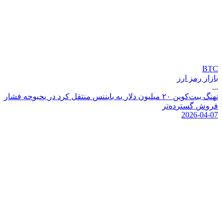
BTC
بازار رمز ارز
...
ن
ه
ن
گ
ب
ی
ت
ک
و
ی
ن
۰
۲
م
ی
ل
ی
و
ن
د
ل
ر
ب
ه
ب
ا
ی
ن
ن
س
م
ن
ت
ق
ل
ک
ر
د
د
ر
ب
ح
ب
و
ح
ه
ف
ش
ا
ر
ف
ر
و
ش
گ
س
ت
ر
د
ه
ت
ر
2026-04-07