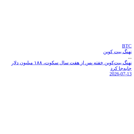
BTC
نهنگ بیت کوین
...
ن
ه
ن
گ
ب
ی
ت
ک
و
ی
ن
خ
ف
ت
ه
پ
س
ا
ز
ه
ف
ت
س
ا
ل
س
ک
و
ت
،
۸
۸
۱
م
ی
ل
ی
و
ن
د
ل
ر
ج
ا
ب
ه
ج
ا
ک
ر
د
2026-07-13