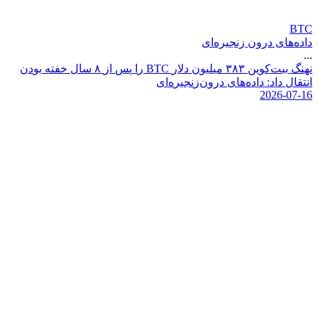
BTC
داده‌های درون زنجیره‌ای
...
ن
ه
ن
گ
ب
ی
ت
ک
و
ی
ن
۳
۸
۳
م
ی
ل
ی
و
ن
د
ل
ر
C
T
B
ر
ا
پ
س
ا
ز
۸
س
ا
ل
خ
ف
ت
ه
ب
و
د
ن
ا
ن
ت
ق
ا
ل
د
ا
د
:
د
ا
د
ه
ه
ا
ی
د
ر
و
ن
ز
ن
ج
ی
ر
ه
ا
ی
2026-07-16