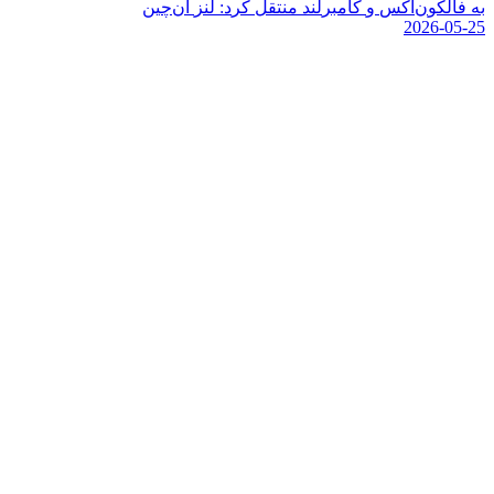
ب
ه
ف
ا
ل
ک
و
ن
ا
ک
س
و
ک
ا
م
ب
ر
ل
ن
د
م
ن
ت
ق
ل
ک
ر
د
:
ل
ن
ز
آ
ن
چ
ی
ن
2026-05-25