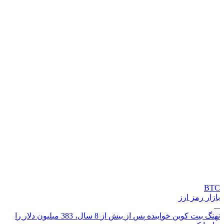
BTC
بازار رمز ارز
...
ن
ه
ن
گ
ب
ی
ت
ک
و
ی
ن
خ
و
ا
ب
ی
د
ه
پ
س
ا
ز
ب
ی
ش
ا
ز
8
س
ا
ل
،
3
8
3
م
ی
ل
ی
و
ن
د
ل
ر
ر
ا