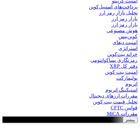
امنیت کریپتو
پرداخت‌های استیبل‌کوین
تحلیل بازار رمز ارز
بازار رمز ارز
بازار رمز ارز
هوش مصنوعی
کوین‌بیس
امنیت دیفای
استراتژی
خزانه بیت‌کوین
رمزنگاری پساکوانتومی
دفتر کل XRP
امنیت بیت کوین
پولیمارکت
اتریوم
استیکینگ اتریوم
مقررات ارزهای دیجیتال
تحلیل قیمت بیت کوین
قوانین CFTC
مقررات MiCA
بیشتر