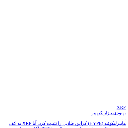
XRP
بهبودی بازار کریپتو
...
ه
ا
ی
پ
ر
ل
ی
ک
و
ئ
ی
د
(
E
P
Y
H
)
ک
ر
ا
س
ط
ل
ی
ی
ر
ا
ت
ث
ب
ی
ت
ک
ر
د
،
آ
ی
ا
P
R
X
ب
ه
ک
ف