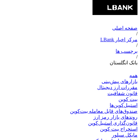
صفحه اصلی
/
مرکز اخبار LBank
/
برچسب ها
/
بانک انگلستان
همه
بازارهای پیش‌بینی
مقررات ارز دیجیتال
قانون شفافیت
بیت کوین
استیبل‌کوین‌ها
صندوق‌های قابل معامله بیت‌کوین
روندهای بازار رمز ارز
قانون‌گذاری استیبل‌کوین
استخراج بیت کوین
مایکل سیلور