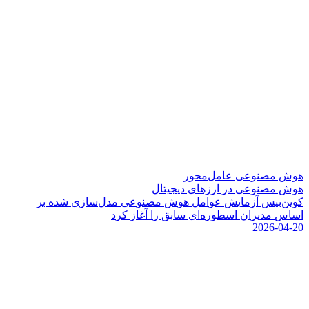
هوش مصنوعی عامل‌محور
هوش مصنوعی در ارزهای دیجیتال
ک
و
ی
ن
ب
ی
س
آ
ز
م
ا
ی
ش
ع
و
ا
م
ل
ه
و
ش
م
ص
ن
و
ع
ی
م
د
ل
س
ا
ز
ی
ش
د
ه
ب
ر
ا
س
ا
س
م
د
ی
ر
ا
ن
ا
س
ط
و
ر
ه
ا
ی
س
ا
ب
ق
ر
ا
آ
غ
ا
ز
ک
ر
د
2026-04-20