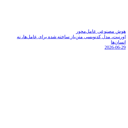
هوش مصنوعی عامل‌محور
ا
و
ر
ن
ی
ت
،
م
د
ل
ک
د
ن
و
ی
س
ی
م
ت
ن
ب
ا
ز
س
ا
خ
ت
ه
ش
د
ه
ب
ر
ا
ی
ع
ا
م
ل
ه
ا
،
ن
ه
ا
ن
س
ا
ن
ه
ا
2026-06-29