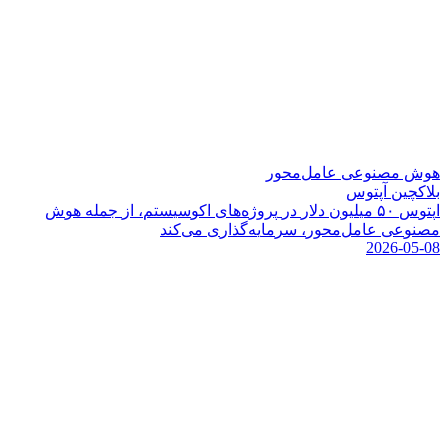
هوش مصنوعی عامل‌محور
بلاکچین آپتوس
ا
پ
ت
و
س
۰
۵
م
ی
ل
ی
و
ن
د
ل
ر
د
ر
پ
ر
و
ژ
ه
ه
ا
ی
ا
ک
و
س
ی
س
ت
م
،
ا
ز
ج
م
ل
ه
ه
و
ش
م
ص
ن
و
ع
ی
ع
ا
م
ل
م
ح
و
ر
،
س
ر
م
ا
ی
ه
گ
ذ
ا
ر
ی
م
ی
ک
ن
د
2026-05-08