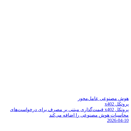
هوش مصنوعی عامل‌محور
پروتکل x402
پ
ر
و
ت
ک
ل
2
0
4
x
ق
ی
م
ت
گ
ذ
ا
ر
ی
م
ب
ت
ن
ی
ب
ر
م
ص
ر
ف
ب
ر
ا
ی
د
ر
خ
و
ا
س
ت
ه
ا
ی
م
ح
ا
س
ب
ا
ت
ه
و
ش
م
ص
ن
و
ع
ی
ر
ا
ا
ض
ا
ف
ه
م
ی
ک
ن
د
2026-04-10