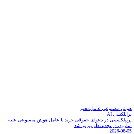
هوش مصنوعی عامل‌محور
پراپلکسی AI
پ
ر
ی
پ
ل
ک
س
ی
ت
ی
د
ر
د
ع
و
ا
ی
ح
ق
و
ق
ی
خ
ر
ی
د
ب
ا
ع
ا
م
ل
ه
و
ش
م
ص
ن
و
ع
ی
ع
ل
ی
ه
آ
م
ا
ز
و
ن
د
ر
ت
ج
د
ی
د
ن
ظ
ر
پ
ی
ر
و
ز
ش
د
2026-08-05