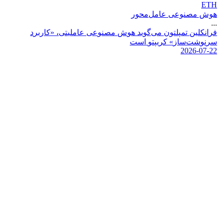
ETH
هوش مصنوعی عامل‌محور
...
ف
ر
ا
ن
ک
ل
ی
ن
ت
م
پ
ل
ت
و
ن
م
ی
گ
و
ی
د
ه
و
ش
م
ص
ن
و
ع
ی
ع
ا
م
ل
ی
ت
ی
،
«
ک
ا
ر
ب
ر
د
س
ر
ن
و
ش
ت
س
ا
ز
»
ک
ر
ی
پ
ت
و
ا
س
ت
2026-07-22