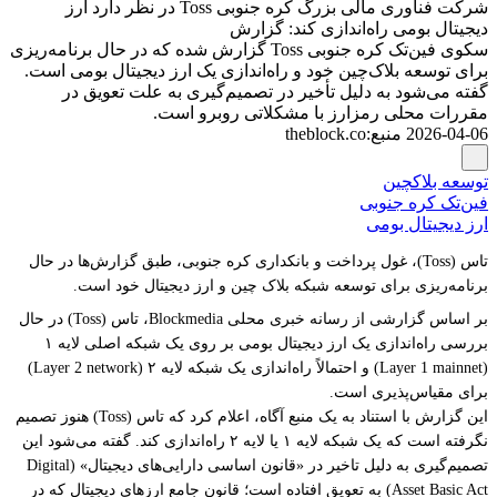
شرکت فناوری مالی بزرگ کره جنوبی Toss در نظر دارد ارز
دیجیتال بومی راه‌اندازی کند: گزارش
سکوی فین‌تک کره جنوبی Toss گزارش شده که در حال برنامه‌ریزی
برای توسعه بلاک‌چین خود و راه‌اندازی یک ارز دیجیتال بومی است.
گفته می‌شود به دلیل تأخیر در تصمیم‌گیری به علت تعویق در
مقررات محلی رمزارز با مشکلاتی روبرو است.
2026-04-06
منبع
:
theblock.co
توسعه بلاکچین
فین‌تک کره جنوبی
ارز دیجیتال بومی
تاس (Toss)، غول پرداخت و بانکداری کره جنوبی، طبق گزارش‌ها در حال
برنامه‌ریزی برای توسعه شبکه بلاک چین و ارز دیجیتال خود است.
بر اساس گزارشی از رسانه خبری محلی Blockmedia، تاس (Toss) در حال
بررسی راه‌اندازی یک ارز دیجیتال بومی بر روی یک شبکه اصلی لایه ۱
(Layer 1 mainnet) و احتمالاً راه‌اندازی یک شبکه لایه ۲ (Layer 2 network)
برای مقیاس‌پذیری است.
این گزارش با استناد به یک منبع آگاه، اعلام کرد که تاس (Toss) هنوز تصمیم
نگرفته است که یک شبکه لایه ۱ یا لایه ۲ راه‌اندازی کند. گفته می‌شود این
تصمیم‌گیری به دلیل تاخیر در «قانون اساسی دارایی‌های دیجیتال» (Digital
Asset Basic Act) به تعویق افتاده است؛ قانون جامع ارزهای دیجیتال که در