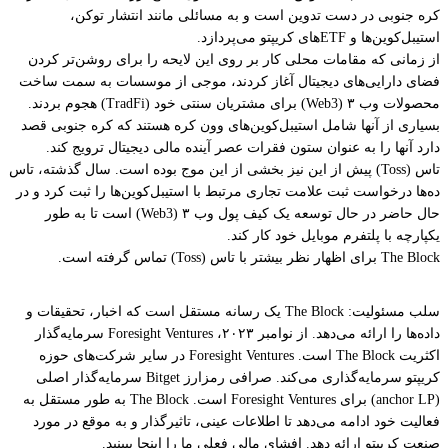
کره جنوبی در دست تدوین است و به مسائلی مانند انتشار توکن،
استیبل‌کوین‌ها و ETFهای کریپتو می‌پردازد.
از زمانی که مقامات محلی کار بر روی این لایحه را برای روشن‌تر کردن
فضای دارایی‌های دیجیتال آغاز کردند، موجی از موسسات به سمت ساخت
محصولات وب ۳ (Web3) برای مشتریان سنتی خود (TradFi) هجوم بردند.
بسیاری از آنها شامل استیبل‌کوین‌های وون کره هستند که کره جنوبی قصد
دارد آنها را به عنوان ستون فقرات عصر آینده مالی دیجیتال ترویج کند.
تاس (Toss) پیش از این نیز بخشی از این موج بوده است. سال گذشته، تاس
ده‌ها درخواست ثبت علامت تجاری مرتبط با استیبل‌کوین‌ها را ثبت کرد و در
حال حاضر در حال توسعه یک کیف پول وب ۳ (Web3) است تا به طور
یکپارچه با پلتفرم موبایل خود کار کند.
The Block برای اظهار نظر بیشتر با تاس (Toss) تماس گرفته است.
سلب مسئولیت: The Block یک رسانه مستقل است که اخبار، تحقیقات و
داده‌ها را ارائه می‌دهد. از نوامبر ۲۰۲۳، Foresight Ventures سرمایه‌گذار
اکثریت The Block است. Foresight Ventures در سایر شرکت‌های حوزه
کریپتو سرمایه‌گذاری می‌کند. صرافی رمزارز Bitget سرمایه‌گذار اصلی
(anchor LP) برای Foresight Ventures است. The Block به طور مستقل به
فعالیت خود ادامه می‌دهد تا اطلاعات عینی، تاثیرگذار و به موقع در مورد
صنعت کریپتو ارائه دهد. افشای مالی فعلی ما را اینجا ببینید.