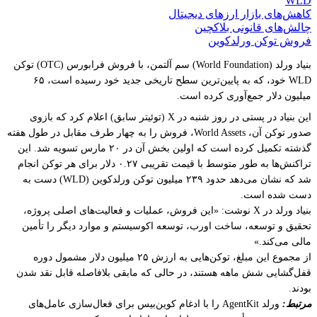
WLD
کاهش‌های بازار ارزهای دیجیتال
چالش‌های قانونی بلاکچین
فروش توکن ورلدکوین
بنیاد ورلد (World Foundation) سم آلتمن، با فروش فرابورس (OTC) توکن
WLD خود، که به پایین‌ترین سطح تاریخی جدید خود رسیده است، ۶۵
میلیون دلار جمع‌آوری کرده است.
این بنیاد در پستی در روز شنبه در X (توئیتر سابق) اعلام کرد که بازوی
صدور توکن آن، World Assets، فروش را به چهار طرف مقابل در طول هفته
گذشته تکمیل کرده است که اولین بخش آن در ۲۰ مارس تسویه شد. این
تراکنش‌ها به طور متوسط با قیمت تقریبی ۰.۲۷ دلار برای هر توکن انجام
شد که نشان می‌دهد حدود ۲۳۹ میلیون توکن ورلدکوین (WLD) دست به
دست شده است.
بنیاد ورلد در X نوشت: «این فروش، عملیات و فعالیت‌های اصلی پروژه،
تحقیق و توسعه، ساخت اورب، توسعه اکوسیستم و موارد دیگر را تأمین
مالی می‌کند.»
از مجموع این مبلغ، توکن‌هایی به ارزش ۲۵ میلیون دلار مشمول دوره
قفل‌گشایی شش ماهه هستند، در حالی که مابقی بلافاصله قابل نقد شدن
بودند.
مرتبط:
ورلد AgentKit را با ادغام کوین‌بیس برای فعال‌سازی عامل‌های