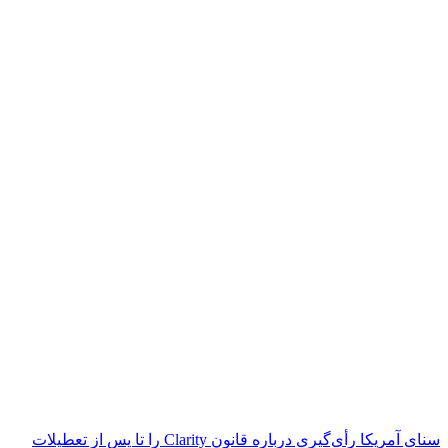
سنای آمریکا رأی‌گیری درباره قانون Clarity را تا پس از تعطیلات