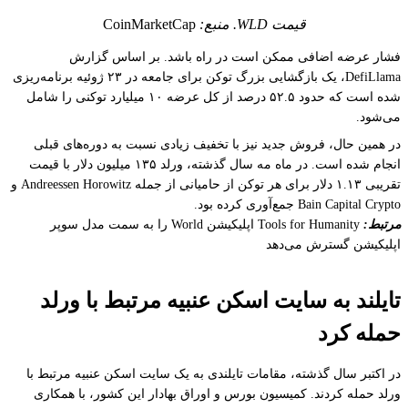
قیمت WLD. منبع:
CoinMarketCap
فشار عرضه اضافی ممکن است در راه باشد. بر اساس گزارش
DefiLlama، یک بازگشایی بزرگ توکن برای جامعه در ۲۳ ژوئیه برنامه‌ریزی
شده است که حدود ۵۲.۵ درصد از کل عرضه ۱۰ میلیارد توکنی را شامل
می‌شود.
در همین حال، فروش جدید نیز با تخفیف زیادی نسبت به دوره‌های قبلی
انجام شده است. در ماه مه سال گذشته، ورلد ۱۳۵ میلیون دلار با قیمت
تقریبی ۱.۱۳ دلار برای هر توکن از حامیانی از جمله Andreessen Horowitz و
Bain Capital Crypto جمع‌آوری کرده بود.
مرتبط:
Tools for Humanity اپلیکیشن World را به سمت مدل سوپر
اپلیکیشن گسترش می‌دهد
تایلند به سایت اسکن عنبیه مرتبط با ورلد
حمله کرد
در اکتبر سال گذشته، مقامات تایلندی به یک سایت اسکن عنبیه مرتبط با
ورلد حمله کردند. کمیسیون بورس و اوراق بهادار این کشور، با همکاری