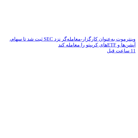
وینترموت به‌عنوان کارگزار-معامله‌گر نزد SEC ثبت شد تا سهام،
آپشن‌ها و ETFهای کریپتو را معامله کند
11 ساعت قبل