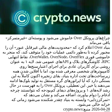
چراغ‌های پروتکل Over خاموش می‌شود و پوسته‌ای «غیرمتمرکز»
باقی می‌ماند
بنیاد Over اعلام کرد که «محدودیت‌های مالی غیرقابل عبور» آن را
مجبور کرده تا به‌طور دائمی عملیات خود را متوقف کند، که منجر به
خاموشی فوری OverWallet، OverNode، OverFlex، نقاط انتهایی
RPC، کاوشگرهای بلاک و APIهای عمومی شد. لایه ۱ به عنوان
روشی برای کاربران عادی برای اجرای اعتبارسنج‌ها روی
کامپیوترهای شخصی معرفی شده بود، اما با آفلاین شدن همه
زیرساخت‌های تحت اداره بنیاد، بقای زنجیره اکنون کاملاً به این
بستگی دارد که آیا اپراتورهای گره مستقل به تولید بلوک‌ها ادامه
می‌دهند یا خیر. این تعطیلی، پروتکل Over را به فهرست در حال
رشد لایه‌های ۱ و پروژه‌های دیفای کم‌بودجه که نتوانستند چرخه
ادغام را دوام بیاورند، اضافه می‌کند و نشان می‌دهد که
«تمرکززدایی» وابسته به بنیاد چقدر شکننده می‌شود زمانی که
خزانه خالی می‌شود.
2026-04-28
منبع
:
crypto.news