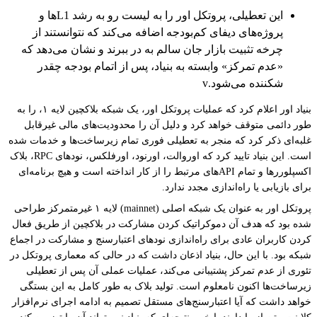
این تعطیلی، پروتکل اور را به لیست رو به رشد L1‌ها و
پروژه‌های دیفای کم‌بودجه اضافه می‌کند که نتوانستند از
چرخه تثبیت بازار جان سالم به در ببرند و نشان می‌دهد که
«عدم تمرکز» وابسته به بنیاد، پس از اتمام بودجه چقدر
شکننده می‌شود.v
بنیاد اور اعلام کرد که عملیات پروتکل اور، یک شبکه بلاکچین لایه ۱، را به
طور دائمی متوقف خواهد کرد و دلیل آن را محدودیت‌های مالی غیرقابل
غلبه‌ای ذکر کرد که منجر به تعطیلی فوری تمام زیرساخت‌ها و خدمات شده
است. این بنیاد تایید کرد که اوروالت، اورنود، اورفلکس، نودهای RPC، بلاک
اکسپلوررها و تمام APIهای مرتبط را از کار انداخته است و هیچ برنامه‌ای
برای بازیابی یا راه‌اندازی مجدد ندارد.
پروتکل اور به عنوان یک شبکه اصلی (mainnet) لایه ۱ غیرمتمرکز طراحی
شده بود که هدف آن دموکراتیک کردن مشارکت در بلاکچین از طریق فعال
کردن کاربران عادی برای راه‌اندازی نودهای اعتبارسنج و مشارکت در اجماع
شبکه بود. با این حال، بنیاد اذعان داشت که در حالی که معماری پروتکل در
تئوری از عدم تمرکز پشتیبانی می‌کند، عملیات عملی آن پس از تعطیلی
زیرساخت‌ها اکنون نامعلوم است. تولید بلاک به طور کامل به این بستگی
خواهد داشت که آیا اعتبارسنج‌های مستقل تصمیم به ادامه اجرای نرم‌افزار