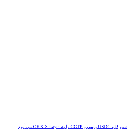
سیرکل، USDC بومی و CCTP را به OKX X Layer می‌آورد