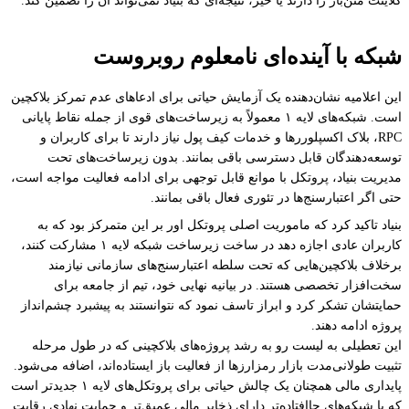
کلاینت متن‌باز را دارند یا خیر، نتیجه‌ای که بنیاد نمی‌تواند آن را تضمین کند.
شبکه با آینده‌ای نامعلوم روبروست
این اعلامیه نشان‌دهنده یک آزمایش حیاتی برای ادعاهای عدم تمرکز بلاکچین
است. شبکه‌های لایه ۱ معمولاً به زیرساخت‌های قوی از جمله نقاط پایانی
RPC، بلاک اکسپلوررها و خدمات کیف پول نیاز دارند تا برای کاربران و
توسعه‌دهندگان قابل دسترسی باقی بمانند. بدون زیرساخت‌های تحت
مدیریت بنیاد، پروتکل با موانع قابل توجهی برای ادامه فعالیت مواجه است،
حتی اگر اعتبارسنج‌ها در تئوری فعال باقی بمانند.
بنیاد تاکید کرد که ماموریت اصلی پروتکل اور بر این متمرکز بود که به
کاربران عادی اجازه دهد در ساخت زیرساخت شبکه لایه ۱ مشارکت کنند،
برخلاف بلاکچین‌هایی که تحت سلطه اعتبارسنج‌های سازمانی نیازمند
سخت‌افزار تخصصی هستند. در بیانیه نهایی خود، تیم از جامعه برای
حمایتشان تشکر کرد و ابراز تاسف نمود که نتوانستند به پیشبرد چشم‌انداز
پروژه ادامه دهند.
این تعطیلی به لیست رو به رشد پروژه‌های بلاکچینی که در طول مرحله
تثبیت طولانی‌مدت بازار رمزارزها از فعالیت باز ایستاده‌اند، اضافه می‌شود.
پایداری مالی همچنان یک چالش حیاتی برای پروتکل‌های لایه ۱ جدیدتر است
که با شبکه‌های جاافتاده‌تر دارای ذخایر مالی عمیق‌تر و حمایت نهادی رقابت