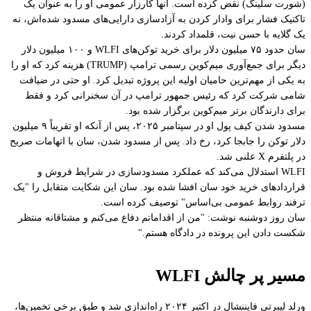
(شورت سلینگ) نقض کرده است. آنها کارزار عمومی او را به عنوان یک
تاکتیک فشار برای وادار کردن به آزادسازی دارایی‌های مسدود شده‌اش، نه
یک گلایه با حسن نیت، قلمداد کردند.
سان حدود ۷۵ میلیون دلار برای خرید توکن‌های WLFI و ۱۰۰ میلیون دلار
دیگر برای جمع‌آوری میم‌کوین رسمی ترامپ (TRUMP) هزینه کرد که او را
به یکی از مهم‌ترین حامیان اولیه این پروژه تبدیل کرد. او حتی در ضیافت
شامی شرکت کرد که رئیس جمهور ترامپ در آن سخنرانی کرد و فقط
برای دارندگان برتر میم‌کوین برگزار شده بود.
مسدود شدن کیف پول او در سپتامبر ۲۰۲۵، پس از آنکه او تقریباً ۹ میلیون
دلار توکن را جابجا کرد، رخ داد. پس از مسدود شدن، سان با اتهامات صریح
در پلتفرم X علنی شد.
WLFI استدلال می‌کند که عملکرد مسدودسازی در شرایط فروش و
قراردادهای خرید خود سان افشا شده بود. سان این شکایت متقابل را "یک
ترفند روابط عمومی بی‌اساس" توصیف کرده است.
سان روز دوشنبه نوشت: "من از اقداماتم دفاع می‌کنم و مشتاقانه منتظر
شکست دادن این پرونده در دادگاه هستم."
مسیر پر چالش WLFI
ورلد لیبرتی فایننشال در اکتبر ۲۰۲۴ راه‌اندازی شد و طبق برخی تخمین‌ها،