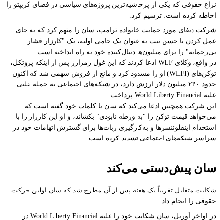
نزاع حقوقی که یکی از پرحاشیه‌ترین پروژه‌های سیاسی در فضای کریپتو را
احاطه کرده است، ترسیم کرد.
شرکت دیفای مورد حمایت خانواده ترامپ، سان را متهم کرد که به جای
عمل کردن با حسن نیت به عنوان یک حامی اولیه، یک "کارزار فشار
بی‌رحمانه" را برای میلیون‌ها دنبال‌کننده خود به راه انداخته است.
در واقع، وکلای WLF ادعا کردند که این غول رمزارز پس از اینکه پروتکل،
توکن‌های (WLFI) او را مسدود کرد و مانع از فروش سهمی شد که اکنون
حدود ۲۴۰ میلیون دلار ارزش دارد، در شبکه‌های اجتماعی به حمله علنی
علیه World Liberty Financial پرداخت.
این شرکت همچنین ادعا می‌کند که سان با کلمات خود گفته است که
می‌خواهد قیمت توکن را "به ورطه نابودی" بکشاند، و او این کارزار را با
استخدام اینفلوئنسرها و به‌کارگیری ربات‌ها برای گسترش اتهامات خود در
سراسر شبکه‌های اجتماعی تشدید کرده است.
سان پیش‌دستی می‌کند
شکایت متقابل تقریباً یک هفته پس از آن مطرح شد که سان اولین حرکت
حقوقی را انجام داد.
در اواخر آوریل، سان شکایت خود را علیه World Liberty Financial در