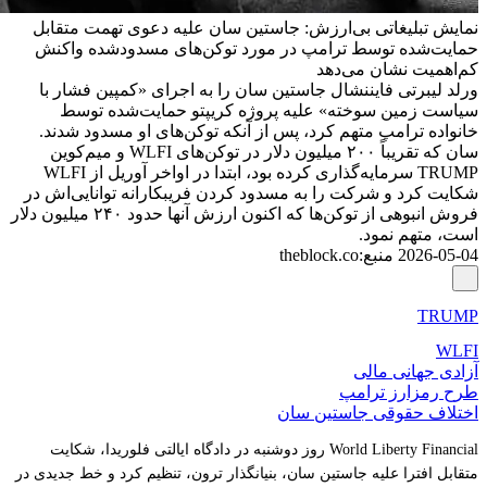
نمایش تبلیغاتی بی‌ارزش: جاستین سان علیه دعوی تهمت متقابل
حمایت‌شده توسط ترامپ در مورد توکن‌های مسدودشده واکنش
کم‌اهمیت نشان می‌دهد
ورلد لیبرتی فایننشال جاستین سان را به اجرای «کمپین فشار با
سیاست زمین سوخته» علیه پروژه کریپتو حمایت‌شده توسط
خانواده ترامپ متهم کرد، پس از آنکه توکن‌های او مسدود شدند.
سان که تقریباً ۲۰۰ میلیون دلار در توکن‌های WLFI و میم‌کوین
TRUMP سرمایه‌گذاری کرده بود، ابتدا در اواخر آوریل از WLFI
شکایت کرد و شرکت را به مسدود کردن فریبکارانه توانایی‌اش در
فروش انبوهی از توکن‌ها که اکنون ارزش آنها حدود ۲۴۰ میلیون دلار
است، متهم نمود.
2026-05-04
منبع
:
theblock.co
TRUMP
WLFI
آزادی جهانی مالی
طرح رمزارز ترامپ
اختلاف حقوقی جاستین سان
World Liberty Financial روز دوشنبه در دادگاه ایالتی فلوریدا، شکایت
متقابل افترا علیه جاستین سان، بنیانگذار ترون، تنظیم کرد و خط جدیدی در