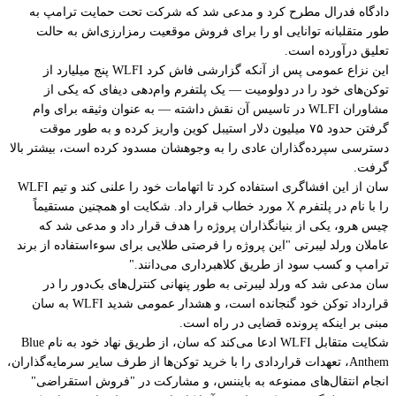
دادگاه فدرال مطرح کرد و مدعی شد که شرکت تحت حمایت ترامپ به
طور متقلبانه توانایی او را برای فروش موقعیت رمزارزی‌اش به حالت
تعلیق درآورده است.
این نزاع عمومی پس از آنکه گزارشی فاش کرد WLFI پنج میلیارد از
توکن‌های خود را در دولومیت — یک پلتفرم وام‌دهی دیفای که یکی از
مشاوران WLFI در تاسیس آن نقش داشته — به عنوان وثیقه برای وام
گرفتن حدود ۷۵ میلیون دلار استیبل کوین واریز کرده و به طور موقت
دسترسی سپرده‌گذاران عادی را به وجوهشان مسدود کرده است، بیشتر بالا
گرفت.
سان از این افشاگری استفاده کرد تا اتهامات خود را علنی کند و تیم WLFI
را با نام در پلتفرم X مورد خطاب قرار داد. شکایت او همچنین مستقیماً
چیس هرو، یکی از بنیانگذاران پروژه را هدف قرار داد و مدعی شد که
عاملان ورلد لیبرتی "این پروژه را فرصتی طلایی برای سوءاستفاده از برند
ترامپ و کسب سود از طریق کلاهبرداری می‌دانند."
سان مدعی شد که ورلد لیبرتی به طور پنهانی کنترل‌های بک‌دور را در
قرارداد توکن خود گنجانده است، و هشدار عمومی شدید WLFI به سان
مبنی بر اینکه پرونده قضایی در راه است.
شکایت متقابل WLFI ادعا می‌کند که سان، از طریق نهاد خود به نام Blue
Anthem، تعهدات قراردادی را با خرید توکن‌ها از طرف سایر سرمایه‌گذاران،
انجام انتقال‌های ممنوعه به بایننس، و مشارکت در "فروش استقراضی"