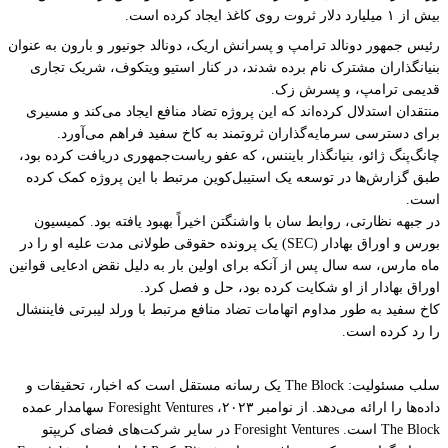
بیش از ۱ میلیارد دلار ثروت روی کاغذ ایجاد کرده است.
رئیس جمهور دونالد ترامپ و پسرانش اریک، دونالد جونیور و بارون به عنوان
بنیانگذاران مشترک نام برده شدند، در کنار استیو ویتکوف، شریک تجاری
قدیمی ترامپ، و پسرش زک.
منتقدان استدلال کرده‌اند که این پروژه تضاد منافع ایجاد می‌کند و مسیری
برای دسترسی سرمایه‌گذاران ثروتمند به کاخ سفید فراهم می‌آورد.
چانگ‌پنگ ژائو، بنیانگذار بایننس، که عفو ریاست‌جمهوری دریافت کرده بود،
طبق گزارش‌ها در توسعه یک استیبل‌کوین مرتبط با این پروژه کمک کرده
است.
در جبهه نظارتی، روابط سان با واشنگتن اخیراً بهبود یافته بود. کمیسیون
بورس و اوراق بهادار (SEC) یک پرونده حقوقی طولانی مدت علیه او را در
ماه مارس، سه سال پس از آنکه برای اولین بار به دلیل نقض ادعایی قوانین
اوراق بهادار از او شکایت کرده بود، حل و فصل کرد.
کاخ سفید به طور مداوم اتهامات تضاد منافع مرتبط با ورلد لیبرتی فایننشال
را رد کرده است.
سلب مسئولیت: The Block یک رسانه مستقل است که اخبار، تحقیقات و
داده‌ها را ارائه می‌دهد. از نوامبر ۲۰۲۳، Foresight Ventures سهامدار عمده
The Block است. Foresight Ventures در سایر شرکت‌های فضای کریپتو