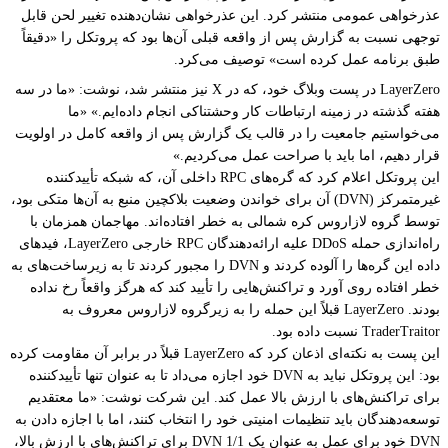
عذرخواهی عمومی منتشر کرد. این عذرخواهی نشان‌دهنده تغییر لحن قابل
توجهی نسبت به گزارش پس از واقعه قبلی آن‌ها بود که پروتکل را «دقیقاً
طبق برنامه عمل کرده است» توصیف می‌کرد.
LayerZero در پست وبلاگ خود، که در X نیز منتشر شد، نوشت: «ما در سه
هفته گذشته در زمینه ارتباطات کار وحشتناکی انجام داده‌ایم.» «ما
می‌خواستیم جامعیت را در قالب یک گزارش پس از واقعه کامل در اولویت
قرار دهیم، اما باید با صراحت عمل می‌کردیم.»
این پروتکل اعلام کرد که گره‌های RPC داخلی آن، که شبکه تأییدکننده
غیرمتمرکز (DVN) آن برای خواندن وضعیت بلاکچین منبع به آن‌ها متکی بود،
توسط گروه لازاروس کره شمالی به خطر افتاده‌اند. مهاجمان همزمان با
راه‌اندازی حمله DDoS علیه ارائه‌دهندگان RPC خارجی LayerZero، فیدهای
داده این گره‌ها را آلوده کردند و DVN را مجبور کردند تا به زیرساخت‌های به
خطر افتاده روی آورد و تراکنش‌هایی را تأیید کند که هرگز واقعاً رخ نداده
بودند. LayerZero قبلاً این حمله را به زیرگروه لازاروس معروف به
TraderTraitor نسبت داده بود.
این پست به نکته‌ای اذعان کرد که LayerZero قبلاً در برابر آن مقاومت کرده
بود: این پروتکل نباید به DVN خود اجازه می‌داد تا به عنوان تنها تأییدکننده
برای تراکنش‌های با ارزش بالا عمل کند. این شرکت نوشت: «ما معتقدیم
توسعه‌دهندگان باید تنظیمات امنیتی خود را انتخاب کنند، اما با اجازه دادن به
DVN خود برای عمل به عنوان یک DVN 1/1 برای تراکنش‌های با ارزش بالا،