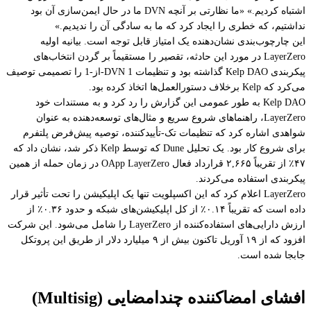
اشتباه کردیم.» «ما نظارتی بر آنچه DVN ما در حال ایمن‌سازی آن بود
نداشتیم، که خطری را ایجاد کرد که ما به سادگی آن را ندیدیم.»
این چارچوب‌بندی نشان‌دهنده یک امتیاز قابل توجه است. بیانیه اولیه
LayerZero در مورد این حادثه، تقصیر را مستقیماً بر گردن انتخاب‌های
پیکربندی Kelp DAO گذاشته بود و تنظیمات DVN 1-از-1 را تصمیمی توصیف
می‌کرد که Kelp برخلاف دستورالعمل‌ها اتخاذ کرده بود.
Kelp DAO به طور عمومی این گزارش را رد کرد و به مستندات خود
LayerZero، راهنماهای شروع سریع و مثال‌های توسعه‌دهنده به عنوان
شواهدی اشاره کرد که تنظیمات تک-تأییدکننده، توصیه پیش‌فرض پلتفرم
برای شروع کار بود. یک تحلیل Dune که توسط Kelp ذکر شد، نشان داد که
۴۷٪ از تقریباً ۲,۶۶۵ قرارداد فعال OApp LayerZero در زمان حمله از همین
پیکربندی استفاده می‌کردند.
LayerZero اعلام کرد که این اکسپلویت تنها یک اپلیکیشن را تحت تأثیر قرار
داده است که تقریباً ۰.۱۴٪ از کل اپلیکیشن‌های شبکه و حدود ۰.۳۶٪ از
ارزش دارایی‌های استفاده‌کننده از LayerZero را شامل می‌شود. این شرکت
افزود که از ۱۹ آوریل تاکنون بیش از ۹ میلیارد دلار از طریق این پروتکل
جابجا شده است.
افشای امضاکننده چندامضایی (Multisig)