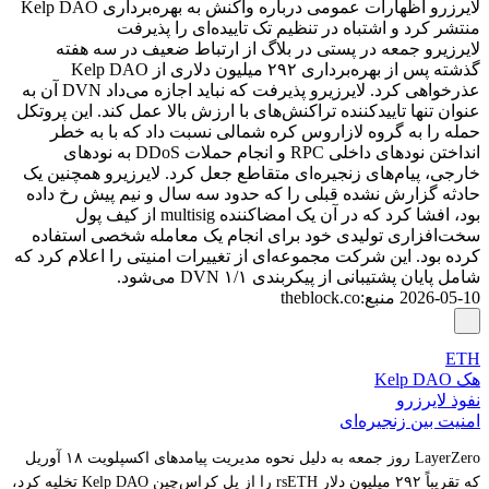
لایرزرو اظهارات عمومی درباره واکنش به بهره‌برداری Kelp DAO
منتشر کرد و اشتباه در تنظیم تک تاییده‌ای را پذیرفت
لایرزیرو جمعه در پستی در بلاگ از ارتباط ضعیف در سه هفته
گذشته پس از بهره‌برداری ۲۹۲ میلیون دلاری از Kelp DAO
عذرخواهی کرد. لایرزیرو پذیرفت که نباید اجازه می‌داد DVN آن به
عنوان تنها تاییدکننده تراکنش‌های با ارزش بالا عمل کند. این پروتکل
حمله را به گروه لازاروس کره شمالی نسبت داد که با به خطر
انداختن نودهای داخلی RPC و انجام حملات DDoS به نودهای
خارجی، پیام‌های زنجیره‌ای متقاطع جعل کرد. لایرزیرو همچنین یک
حادثه گزارش نشده قبلی را که حدود سه سال و نیم پیش رخ داده
بود، افشا کرد که در آن یک امضاکننده multisig از کیف پول
سخت‌افزاری تولیدی خود برای انجام یک معامله شخصی استفاده
کرده بود. این شرکت مجموعه‌ای از تغییرات امنیتی را اعلام کرد که
شامل پایان پشتیبانی از پیکربندی ۱/۱ DVN می‌شود.
2026-05-10
منبع
:
theblock.co
ETH
هک Kelp DAO
نفوذ لایرزرو
امنیت بین زنجیره‌ای
LayerZero روز جمعه به دلیل نحوه مدیریت پیامدهای اکسپلویت ۱۸ آوریل
که تقریباً ۲۹۲ میلیون دلار rsETH را از پل کراس‌چین Kelp DAO تخلیه کرد،