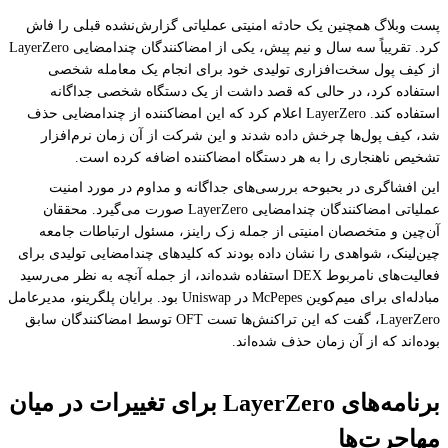
پست وبلاگ همچنین یک حادثه امنیتی عملیاتی گزارش‌نشده قبلی را فاش
کرد. تقریباً سه سال و نیم پیش، یکی از امضاکنندگان چندامضایی LayerZero
از کیف پول سخت‌افزاری تولیدی خود برای انجام یک معامله شخصی
استفاده کرد، در حالی که قصد داشت از یک دستگاه شخصی جداگانه
استفاده کند. LayerZero اعلام کرد که این امضاکننده از چندامضایی حذف
شد، کیف پول‌ها چرخش داده شدند و این شرکت از آن زمان نرم‌افزار
تشخیص ناهنجاری را به هر دستگاه امضاکننده اضافه کرده است.
این افشاگری در بحبوحه بررسی‌های جداگانه و مداوم در مورد امنیت
عملیاتی امضاکنندگان چندامضایی LayerZero صورت می‌گیرد. محققان
آن‌چین و متخصصان امنیتی از جمله زک راینز، مسئول ارتباطات جامعه
چین‌لینک، شواهدی را نشان داده بودند که کلیدهای چندامضایی تولیدی برای
فعالیت‌های نامربوط DEX استفاده شده‌اند، از جمله آنچه به نظر می‌رسید
مبادله‌ای برای میم‌کوین McPepes در Uniswap بود. برایان پلگرینو، مدیرعامل
LayerZero، گفت که این تراکنش‌ها تست OFT توسط امضاکنندگان سابق
بوده‌اند که از آن زمان حذف شده‌اند.
برنامه‌های LayerZero برای تغییرات در میان
مهاجرت‌ها