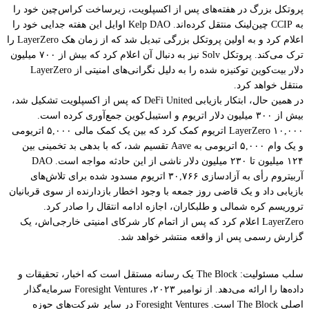
پروتکل بزرگ در هفته‌های پس از اکسپلویت، زیرساخت کراس‌چین خود را
به CCIP چین‌لینک منتقل کرده‌اند. Kelp DAO اوایل این هفته جدایی خود را
اعلام کرد و به اولین پروتکل بزرگی تبدیل شد که از زمان هک LayerZero را
ترک می‌کند. پروتکل Solv نیز به دنبال آن اعلام کرد که بیش از ۷۰۰ میلیون
دلار بیت‌کوین توکنیزه شده را به دلیل نگرانی‌های امنیتی از LayerZero
منتقل خواهد کرد.
در همین حال، ابتکار بازیابی DeFi United که پس از اکسپلویت تشکیل شد،
بیش از ۳۰۰ میلیون دلار اتریوم و استیبل‌کوین جمع‌آوری کرده است.
LayerZero ۱۰,۰۰۰ اتریوم کمک کرد که بین یک کمک مالی ۵,۰۰۰ اتریومی
و یک وام ۵,۰۰۰ اتریومی به Aave تقسیم شد، که با بدهی بد تخمینی بین
۱۲۴ میلیون تا ۲۳۰ میلیون دلار ناشی از این حادثه مواجه است. DAO
آربیتروم رأی به آزادسازی ۳۰,۷۶۶ اتریوم مسدود شده برای تلاش‌های
بازیابی داد و یک قاضی روز جمعه با وجود اخطار بازدارنده از سوی قربانیان
تروریسم کره شمالی و طلبکاران، اجازه ادامه انتقال را صادر کرد.
LayerZero اعلام کرد که پس از اتمام کار شرکای امنیتی خارجی‌اش، یک
گزارش رسمی پس از واقعه منتشر خواهد شد.
سلب مسئولیت: The Block یک رسانه مستقل است که اخبار، تحقیقات و
داده‌ها را ارائه می‌دهد. از نوامبر ۲۰۲۳، Foresight Ventures سرمایه‌گذار
اصلی The Block است. Foresight Ventures در سایر شرکت‌های حوزه