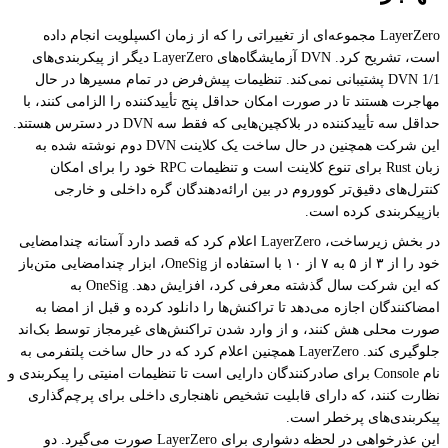
LayerZero مجموعه‌ای از تغییراتی را که از زمان اکسپلویت انجام داده
است، تشریح کرد. DVN آزمایشگاه‌های LayerZero دیگر از پیکربندی‌های
DVN 1/1 پشتیبانی نمی‌کند. تنظیمات پیش‌فرض در تمام مسیرها در حال
مهاجرت هستند تا در صورت امکان حداقل پنج تأییدکننده را الزامی کنند، با
حداقل سه تأییدکننده در بلاکچین‌هایی که فقط سه DVN در دسترس هستند.
این شرکت همچنین در حال ساخت یک کلاینت DVN دوم نوشته شده به
زبان Rust برای تنوع کلاینت است و تنظیمات RPC خود را برای امکان
کنترل‌های دقیق‌تر کووروم در بین ارائه‌دهندگان گره داخلی و خارجی
بازپیکربندی کرده است.
در بخش زیرساخت، LayerZero اعلام کرد که قصد دارد آستانه چندامضایی
خود را از ۳ از ۵ به ۷ از ۱۰ با استفاده از OneSig، ابزار چندامضایی متن‌باز
که این شرکت سال گذشته معرفی کرد، افزایش دهد. OneSig به
امضاکنندگان اجازه می‌دهد تا تراکنش‌ها را دانلود کرده و قبل از امضا به
صورت محلی هش کنند، و از وارد شدن تراکنش‌های غیرمجاز توسط بک‌اند
جلوگیری کند. LayerZero همچنین اعلام کرد که در حال ساخت پلتفرمی به
نام Console برای صادرکنندگان دارایی است تا تنظیمات امنیتی را پیکربندی و
نظارت کنند، که دارای قابلیت تشخیص ناهنجاری داخلی برای پرچم‌گذاری
پیکربندی‌های پرخطر است.
این عذرخواهی در لحظه دشواری برای LayerZero صورت می‌گیرد. دو