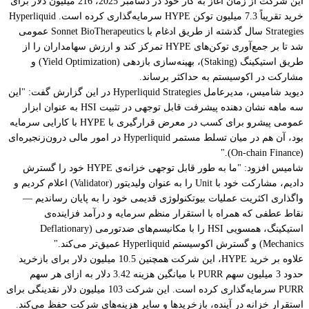
این شرکت از زمان آغاز به کار خود در دسامبر 2025، 216 میلیون دلار برای
خرید تقریباً 7.3 میلیون توکن HYPE سرمایه‌گذاری کرده است. Hyperliquid
Strategies سال گذشته از طریق ادغام با Sonnet BioTherapeutics عمومی
شد تا بر جمع‌آوری توکن‌های HYPE تمرکز کند و ارزش سهامداران را از
طریق استیکینگ (Staking)، بهینه‌سازی بازدهی (Yield Optimization) و
مشارکت در اکوسیستم به حداکثر برساند.
دیوید شامیس، مدیرعامل Hyperliquid Strategies در این گزارش گفت: "این
سه ماهه نشان دهنده پیشرفت قابل توجهی در تثبیت HSI به عنوان ابزار
عمومی پیشرو برای کسب در معرض قرارگیری با HYPE با کارایی سرمایه
بود، آن هم در میان تسلط مستمر Hyperliquid در امور مالی درون‌زنجیره‌ای
(On-chain Finance)."
شامیس افزود: "ما به طور قابل توجهی خزانه‌ی HYPE خود را گسترش
دادیم، مشارکت خود با Unit را به عنوان ولیدیتور (Validator) اعلام کردیم و
واگذاری اکثریت عملیات بیوتکنولوژی قدیمی خود را به پایان رساندیم —
نقاط عطفی که همراه با استقرار منظم سرمایه و درآمد فزاینده‌ی
استیکینگ، همسویی HSI را با مکانیسم‌های ضدتورمی (Deflationary
Mechanics) و گسترش اکوسیستم Hyperliquid عمیق‌تر می‌کند."
علاوه بر خرید HYPE، این شرکت همچنین 10.5 میلیون دلار برای بازخرید
حدود 3 میلیون سهم PURR با میانگین هزینه 3.42 دلار به ازای هر سهم
PURR سرمایه‌گذاری کرده است. این شرکت 103 میلیون دلار نقدینگی برای
استقرار خزانه در آینده، بازخریدها و سایر هزینه‌های شرکت حفظ می‌کند.