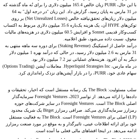
با این حال، PURR زیان خالص 165.4 میلیون دلاری را برای نُه ماه گذشته که
در 31 مارس به پایان رسید، گزارش داد. این زیان "در درجه اول" به 64
میلیون دلار زیان‌های تحقق‌نیافته خالص (Net Unrealized Losses) بر روی
توکن‌های HYPE آن، یک هزینه یک‌باره 35.6 میلیون دلاری مربوط به اکتساب
کسب‌وکار قدیمی Sonnet و افزایش 60.5 میلیون دلاری در هزینه‌های مالیات
معوق، نسبت داده می‌شود، طبق اعلامیه.
درآمد حاصل از استیکینگ (Staking Revenue) برای دوره سه ماهه منتهی به
31 مارس به 2.6 میلیون دلار رسید، در حالی که درآمد بهره 1 میلیون دلار
دیگر به آن افزود. هزینه‌های عملیاتی نیز 7.2 میلیون دلار بود.
در ماه مارس، Hyperliquid Strategies Inc. معاملات آپشن (Options Trading)
سهام عادی خود، PURR، را در بازار آپشن‌های نزدک راه‌اندازی کرد.
سلب مسئولیت: The Block یک رسانه مستقل است که اخبار، تحقیقات و
داده‌ها را ارائه می‌دهد. از نوامبر 2023، Foresight Ventures سرمایه‌گذار
اصلی The Block است. Foresight Ventures در سایر شرکت‌های حوزه
رمزارز سرمایه‌گذاری می‌کند. صرافی رمزارز Bitget یک شریک محدود
(LP) اصلی برای Foresight Ventures است. The Block به فعالیت مستقل
خود برای ارائه اطلاعات عینی، تاثیرگذار و به موقع در مورد صنعت رمزارز
ادامه می‌دهد. در اینجا افشاهای مالی فعلی ما آمده است.