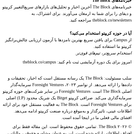
خبرنامه‌های The Block
خبرنامه‌های The Block آخرین اخبار و تحلیل‌های بازارهای سریع‌التغییر کریپتو
و دیفای را برای شما به ارمغان می‌آورند. برای اشتراک، به
theblock.co/newsletters مراجعه کنید.
آیا در حوزه کریپتو استخدام می‌کنید؟
از Campus برای یافتن سریع بهترین نامزدها با آزمون ارزیابی چالش‌برانگیز
کریپتو ما استفاده کنید.
استخدام سریع‌تر، تیم‌های قوی‌تر.
امروز برای یک دوره آزمایشی ثبت نام کنید: theblock.co/campus
سلب مسئولیت: The Block یک رسانه مستقل است که اخبار، تحقیقات و
داده‌ها را ارائه می‌دهد. از نوامبر ۲۰۲۳، Foresight Ventures سرمایه‌گذار
اصلی The Block است. Foresight Ventures در سایر شرکت‌های حوزه کریپتو
سرمایه‌گذاری می‌کند. صرافی کریپتو Bitget یک شریک محدود (LP) اصلی
برای Foresight Ventures است. The Block به فعالیت مستقل خود برای ارائه
اطلاعات عینی، تاثیرگذار و به‌موقع درباره صنعت کریپتو ادامه می‌دهد.
افشای مالی فعلی ما در اینجا آمده است.
© ۲۰۲۶ The Block. تمامی حقوق محفوظ است. این مقاله فقط برای
اهداف اطلاعاتی ارائه شده است. این به عنوان مشاوره حقوقی، مالیاتی،