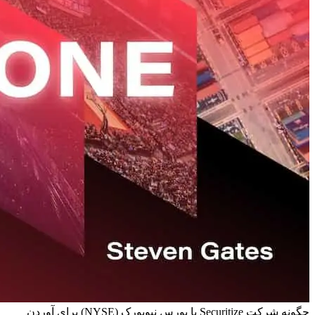
چگونه شرکت Securitize با بورس نیویورک (NYSE) برای آوردن