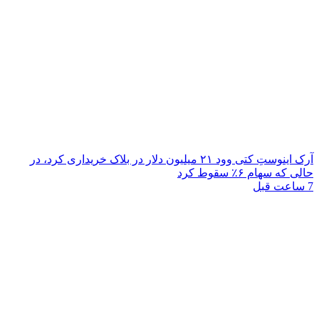
آرک اینوستِ کتی وود ۲۱ میلیون دلار در بلاک خریداری کرد، در
حالی که سهام ۶٪ سقوط کرد
7 ساعت قبل