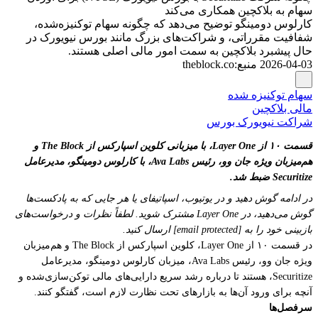
سهام به بلاکچین همکاری می‌کند
کارلوس دومینگو توضیح می‌دهد که چگونه سهام توکنیزه‌شده،
شفافیت مقرراتی، و شراکت‌های بزرگ مانند بورس نیویورک در
حال پیشبرد بلاکچین به سمت امور مالی اصلی هستند.
2026-04-03
منبع
:
theblock.co
سهام توکنیزه شده
مالی بلاکچین
شراکت نیویورک بورس
قسمت ۱۰ از Layer One، با میزبانی کلوین اسپارکس از The Block و
هم‌میزبان ویژه جان وو، رئیس Ava Labs، با کارلوس دومینگو، مدیرعامل
Securitize ضبط شد.
در ادامه گوش دهید و در یوتیوب، اسپاتیفای یا هر جایی که به پادکست‌ها
گوش می‌دهید، در Layer One مشترک شوید. لطفاً نظرات و درخواست‌های
بازبینی خود را به [email protected] ارسال کنید.
در قسمت ۱۰ از Layer One، کلوین اسپارکس از The Block و هم‌میزبان
ویژه جان وو، رئیس Ava Labs، میزبان کارلوس دومینگو، مدیرعامل
Securitize، هستند تا درباره رشد سریع دارایی‌های مالی توکن‌سازی‌شده و
آنچه برای ورود آن‌ها به بازارهای تحت نظارت لازم است، گفتگو کنند.
سرفصل‌ها