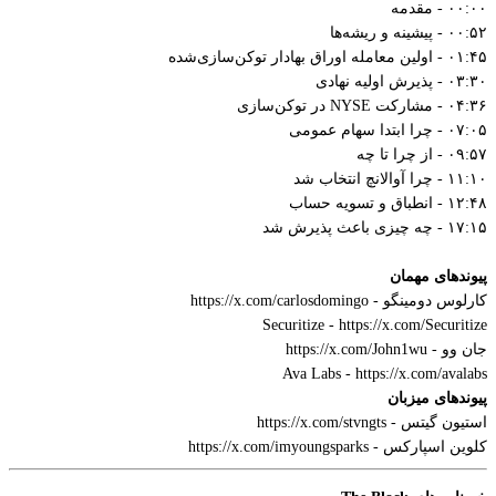
۰۰:۰۰ - مقدمه
۰۰:۵۲ - پیشینه و ریشه‌ها
۰۱:۴۵ - اولین معامله اوراق بهادار توکن‌سازی‌شده
۰۳:۳۰ - پذیرش اولیه نهادی
۰۴:۳۶ - مشارکت NYSE در توکن‌سازی
۰۷:۰۵ - چرا ابتدا سهام عمومی
۰۹:۵۷ - از چرا تا چه
۱۱:۱۰ - چرا آوالانچ انتخاب شد
۱۲:۴۸ - انطباق و تسویه حساب
۱۷:۱۵ - چه چیزی باعث پذیرش شد
پیوندهای مهمان
کارلوس دومینگو - https://x.com/carlosdomingo
Securitize - https://x.com/Securitize
جان وو - https://x.com/John1wu
Ava Labs - https://x.com/avalabs
پیوندهای میزبان
استیون گیتس - https://x.com/stvngts
کلوین اسپارکس - https://x.com/imyoungsparks