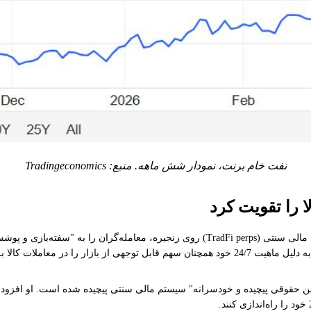
نفت خام برنت، نمودار شش ماهه. منبع: Tradingeconomics
ا را تقویت کرد
استفان لوتز، مدیرعامل بیت‌مکس، به کوین‌تلگراف گفت: "قراردادهای دائمی مالی سنتی (i perps
به صورت آنی" سوق می‌دهند." او افزود: "در حالی که مدل سوآپ‌های دائمی به دلیل ماهیت 24/7 خود همچ
انین حقوقی پیچیده و خودسرانه" سیستم مالی سنتی پیچیده شده است. او افزو