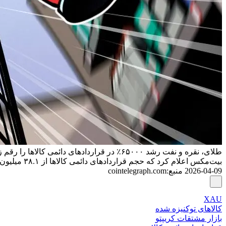
طلای، نقره و نفت رشد ۶۵۰۰۰٪ در قراردادهای دائمی کالاها را رقم زدند
بیت‌مکس اعلام کرد که حجم قراردادهای دائمی کالاها از ۳۸.۱ میلیون دلار به ۲۵ میلیارد دلار در سه‌ماهه اول سال افزایش یافته است چرا که معامله‌گران به دنبال دسترسی ۲۴ ساعته به طلا، نقره و نفت بودند.
2026-04-09
منبع
:
cointelegraph.com
XAU
کالاهای توکنیزه شده
بازار مشتقات کریپتو