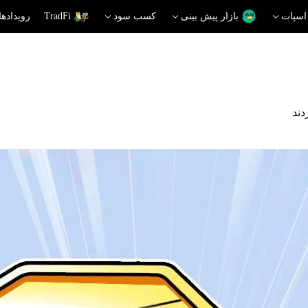
اسپات
بازار پیش بینی
کسب سود
TradFi
رویدادها