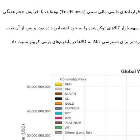
بیت‌مکس در گزارشی که روز پنجشنبه منتشر شد، اعلام کرد که قراردادهای سوآپ دائمی کالا در سه ماهه اول سال 2026، سریع‌ترین بخش در حال رشد از قراردادهای دائمی مالی سنتی (TradFi perps) بوده‌اند، با افزایش حجم هفتگی
ود که نقره، نفت خام و طلا، محرک اصلی این رشد بودند. طبق گزارش روز پنجشنبه، تا هفته 15 مارس، نقره (XAG) 34.8 درصد از سهم بازار کالاهای توکن‌شده را به خود اختصاص داده بود، و پس از آن نفت
‌های بومی کریپتو نسبت داد.