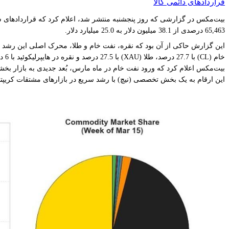
قراردادهای دائمی کالا
65,463 درصدی از 38.1 میلیون دلار به 25.0 میلیارد دلار.
خام (CL) با 27.7 درصد، طلا (XAU) با 27.5 درصد و نقره در هایپرلیکوئید با 6 درصد قرار داشتند.
بیت‌مکس اعلام کرد که ورود نفت خام در ماه مارس، بُعد جدیدی به بازار بخشیده است و این حرکت را 
این ارقام به یک بخش تخصصی (نیچ) با رشد سریع در بازارهای مشتقات کریپتو 