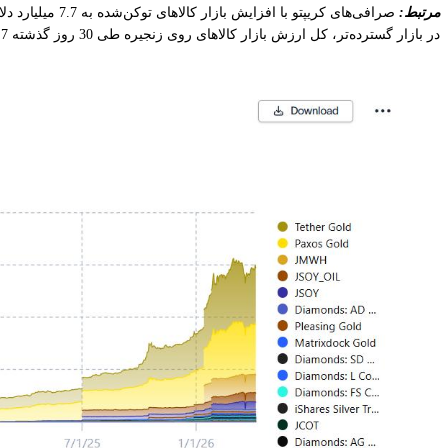
مرتبط:
صرافی‌های کریپتو با افزایش بازار کالاهای توکن‌شده به 7.7 میلیارد دلار، سود می‌برند
در بازار گسترده‌تر، کل ارزش بازار کالاهای روی زنجیره طی 30 روز گذشته 2.7 درصد کاهش یافته و تا روز پنجشنبه به 7.34 میلیارد دلار رسیده است، این آمار طبق داده‌های گردآورنده داده RWA.xyz است.