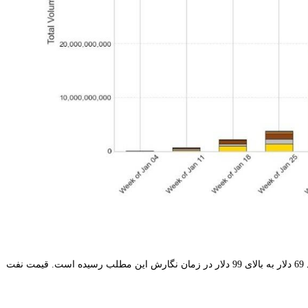
طبق داده‌های Trading Economics، قیمت نفت خام برنت از زمان اولین حملات آمریکا/اسرائیل به ایران در 28 فوریه، حدود 44 درصد افزایش یافته و از حدود 69 دلار به بالای 99 دلار در زمان نگارش این مطلب رسیده است. قیمت نفت