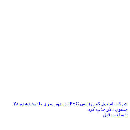
شرکت استیبل‌کوین ژاپنی JPYC در دور سری B تمدیدشده ۳۸
میلیون دلار جذب کرد
9 ساعت قبل