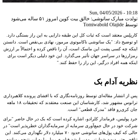
Sun, 04/05/2026 - 10:18
تولدت مبارک ساتوشی: خالق بیت کوین امروز ۵۱ ساله می‌شود
توسط Tomiwabold Olajide
کارپلِس معتقد است که ثبات کل این طبقه دارایی به این راز بستگی دارد.
او توضیح داد: "یک ساتوشی ناکاموتوی مرموز، نهادی بی‌نقص است. دانستن
اینکه چه کسی پشت این ماسک است، آن را ناقص کرده و احتمالاً بر ارزش
رمزارزها در سراسر جهان تأثیر می‌گذارد. این خود دلیلی دیگر است برای
اینکه همه افراد درگیر، این راز را حفظ کنند."
نظریه آدام بک
پس از انتشار مقاله‌ای توسط روزنامه‌نگاری که با افشای پرونده کلاهبرداری
ترانوس مشهور شد، کارشناسان این صنعت معتقدند که تحقیقات ۱۸ ماهه
جان کری‌رو فاقد "مدرک قطعی" است.
جرد پولیس، فرماندار کلرادو، اشاره کرده است که بک در حال حاضر "برای
شرکت خود در حال جمع‌آوری سرمایه از سرمایه‌گذاران خطرپذیر است" در
حالی که کیف پول‌های ساتوشی حدود ۷۰ میلیارد دلار نگهداری می‌کنند. این
تناقض حتی دیوید شوارتز، مدیر ارشد فناوری ریپل را به این نتیجه رسانده