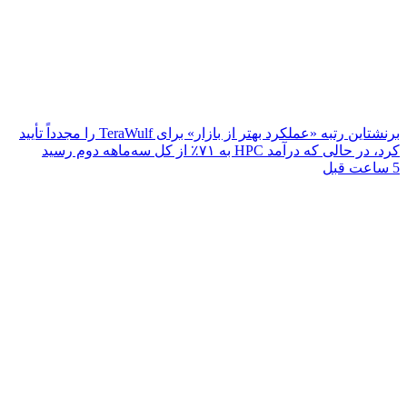
برنشتاین رتبه «عملکرد بهتر از بازار» برای TeraWulf را مجدداً تأیید
کرد، در حالی که درآمد HPC به ۷۱٪ از کل سه‌ماهه دوم رسید
5 ساعت قبل