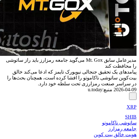
مدیرعامل سابق Mt. Gox می‌گوید جامعه رمزارز باید راز ساتوشی
را محافظت کند
پیامدهای یک تحقیق جنجالی نیویورک تایمز که ادعا می‌کند خالق
بیت‌کوین ساتوشی ناکاموتو را افشا کرده است، همچنان بحث‌ها را
در سراسر صنعت رمزارزی تحت سلطه خود دارد.
2026-04-09
منبع
:
u.today
XRP
SHIB
ساتوشی ناکاموتو
جامعه رمزارز
هویت خالق بیت کوین