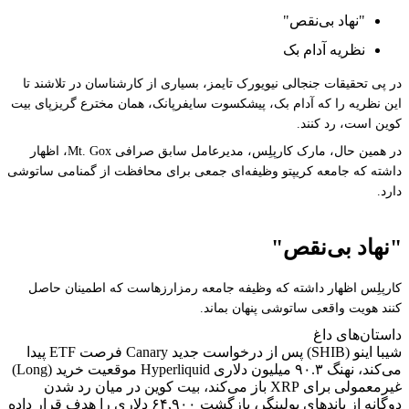
"نهاد بی‌نقص"
نظریه آدام بک
در پی تحقیقات جنجالی نیویورک تایمز، بسیاری از کارشناسان در تلاشند تا
این نظریه را که آدام بک، پیشکسوت سایفرپانک، همان مخترع گریزپای بیت
کوین است، رد کنند.
در همین حال، مارک کارپلِس، مدیرعامل سابق صرافی Mt. Gox، اظهار
داشته که جامعه کریپتو وظیفه‌ای جمعی برای محافظت از گمنامی ساتوشی
دارد.
"نهاد بی‌نقص"
کارپلِس اظهار داشته که وظیفه جامعه رمزارزهاست که اطمینان حاصل
کنند هویت واقعی ساتوشی پنهان بماند.
داستان‌های داغ
شیبا اینو (SHIB) پس از درخواست جدید Canary فرصت ETF پیدا
می‌کند، نهنگ ۹۰.۳ میلیون دلاری Hyperliquid موقعیت خرید (Long)
غیرمعمولی برای XRP باز می‌کند، بیت کوین در میان رد شدن
دوگانه از باندهای بولینگر، بازگشت ۶۴,۹۰۰ دلاری را هدف قرار داده