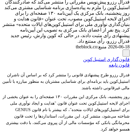
فدرال رزرو پیش‌نویس مقرراتی را منتشر می‌کند که صادرکنندگان
استیبل‌کوین را ملزم به پیاده‌سازی برنامه شناسایی مشتری می‌کند
روز پنجشنبه، بانک مرکزی یک آیین‌نامه ۱۳۰ صفحه‌ای را برای
اجرای لایحه استیبل‌کوین مصوب، تحت عنوان «قانون هدایت و
بنیان‌گذاری نوآوری ملی برای استیبل‌کوین‌های ایالات متحده» منتشر
کرد. پنج نفر از اعضای بانک مرکزی به تصویب این آیین‌نامه
پیشنهادی رأی مثبت دادند، در حالی که کوین وارش، رئیس جدید
فدرال رزرو، رأی ممتنع داد.
2026-06-18
منبع
:
theblock.co
قانون‌گذاری استیبل‌کوین
قانون نابغه
فدرال رزرو طرح پیشنهادی قانونی را منتشر کرد که بر اساس آن ناشران
استیبل‌کوین باید برنامه‌ای برای شناسایی مشتریان به منظور مبارزه با تأمین
مالی غیرقانونی داشته باشند.
روز پنجشنبه، بانک مرکزی این مقررات ۱۳۰ صفحه‌ای را به عنوان بخشی از
اجرای لایحه استیبل‌کوین تحت عنوان قانون "هدایت و ایجاد نوآوری ملی
برای استیبل‌کوین‌های ایالات متحده"، که بیشتر با نام قانون GENIUS
شناخته می‌شود، منتشر کرد. این مقررات، استانداردها را تحت قانون
محرمانگی بانکی که مؤسسات مالی از آن پیروی می‌کنند، با دقت بیشتری
همسو خواهد کرد.