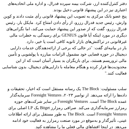
دفتر کنترل‌کننده ارز، شرکت بیمه سپرده فدرال، و اداره ملی اتحادیه‌های
اعتباری نیز در این پیشنهاد قانونی دخیل بودند.
پنج عضو بانک مرکزی به تصویب این پیشنهاد قانونی رأی مثبت دادند و کوین
وارش، رئیس جدید فدرال رزرو، از رأی دادن امتناع کرد. مایکل بار، رئیس
فدرال رزرو، گفت که از صدور این پیشنهاد حمایت می‌کند، اما نگرانی‌های
دیگری در مورد اینکه آیا قانون GENIUS برای رسیدگی به خطرات مالی
غیرقانونی در تراکنش‌های بازار ثانویه کافی است یا خیر، دارد.
بار در بیانیه‌ای گفت: "در حالی که برخی از ارائه‌دهندگان خدمات دارایی
دیجیتال در حوزه قضایی خود مشمول الزامات مبارزه با پولشویی و تأمین
مالی تروریسم هستند، برای بازیگران بد بسیار آسان است که از این
محدودیت‌ها فرار کرده و هنگام معامله با دارایی‌های دیجیتال، بدون شناسایی
فعالیت کنند."
سلب مسئولیت: The Block یک رسانه مستقل است که اخبار، تحقیقات و
داده‌ها را ارائه می‌دهد. از نوامبر ۲۰۲۳، Foresight Ventures سرمایه‌گذار
عمده The Block است. Foresight Ventures در سایر شرکت‌های حوزه
رمزارز سرمایه‌گذاری می‌کند. صرافی رمزارز Bitget یک LP اصلی برای
Foresight Ventures است. The Block به طور مستقل برای ارائه اطلاعات
عینی، تأثیرگذار و به‌موقع در مورد صنعت رمزارز به فعالیت خود ادامه
می‌دهد. در اینجا افشاهای مالی فعلی ما را مشاهده کنید.