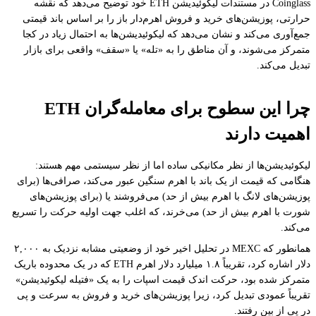
Coinglass در مستندات لیکوئیدیشن ETH خود توضیح می‌دهد که نقشه
حرارتی، پوزیشن‌های خرید و فروش اهرم‌دار باز را بر اساس باند قیمتی
جمع‌آوری می‌کند و نشان می‌دهد که لیکوئیدیشن‌ها به احتمال زیاد در کجا
متمرکز می‌شوند، و آن مناطق را به «تله» یا «سقف» واقعی برای بازار
تبدیل می‌کند.
چرا این سطوح برای معامله‌گران ETH
اهمیت دارند
لیکوئیدیشن‌ها از نظر مکانیکی ساده اما از نظر سیستمی مهم هستند:
هنگامی که قیمت از یک باند با اهرم سنگین عبور می‌کند، صرافی‌ها (برای
پوزیشن‌های لانگ با اهرم بیش از حد) می‌فروشند یا (برای پوزیشن‌های
شورت با اهرم بیش از حد) می‌خرند، که اغلب جهت اولیه حرکت را تسریع
می‌کند.
همانطور که MEXC در تحلیل اخیر خود از وضعیتی مشابه نزدیک به ۲,۰۰۰
دلار اشاره کرد، تقریباً ۱.۸ میلیارد دلار اهرم ETH که در یک محدوده باریک
متمرکز شده بود، حرکت اندک قیمت اسپات را به یک «فتیله لیکوئیدیشن»
تقریباً عمودی تبدیل کرد، زیرا پوزیشن‌های خرید و فروش به سرعت و پی
در پی از بین رفتند.