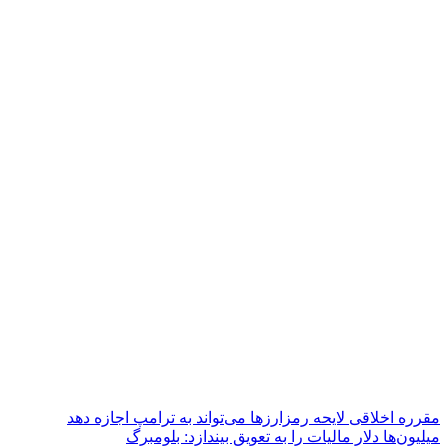
مقرره اخلاقی لایحه رمزارزها می‌تواند به ترامپ اجازه دهد
میلیون‌ها دلار مالیات را به تعویق بیندازد: بلومبرگ