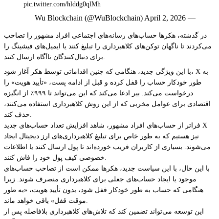
pic.twitter.com/hlddg0qlMh
— Wu Blockchain (@WuBlockchain) April 2, 2026
در گذشته، هکرها حساب‌های رسانه‌های اجتماعی افراد مشهور را تصاحب
می‌کردند تا ناگهان توکن‌های کلاهبرداری را تبلیغ کنند یا ایمیل‌های فیشینگ را
برای دنبال‌کنندگان ناآگاه ارسال کنند.
با این ویژگی جدید، هنگامی که چنین اقداماتی توسط هکر آغاز شود، X به
طور خودکار حساب را قفل کرده و قبل از ادامه پست، «تأیید هویت» را
درخواست می‌کند. بیر ادعا می‌کند که این می‌تواند تا ۹۹۹٪ از انگیزه
اقتصادی برای عوامل مخربی که از این روش کلاهبرداری استفاده می‌کنند،
حذف کند.
فراتر از حساب‌های افراد مشهور، شاهد افزایش تعداد حساب‌های جدید X
نیز هستیم که به طور خاص برای تبلیغ کلاهبرداری‌های ارز دیجیتال ایجاد
می‌شوند. بسیاری از کاربران فریب خورده‌اند تا پول ارسال کنند یا اطلاعات
خصوصی کیف پول خود را فاش کنند.
با این حال، با این سیاست جدید، هکرها ممکن است از تصاحب حساب‌های
موجود یا ایجاد حساب‌های جعلی برای کلاهبرداری منصرف شوند. زیرا
هنگامی که حساب به طور خودکار قفل شود، بدون تأیید هویت، «به طور
موقت قفل» باقی خواهد ماند.
این توسعه می‌تواند تضمین کند که تلاش‌های کلاهبرداری بلافاصله پس از