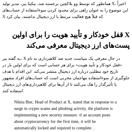
همانطور که توسط وو بلاکچین برجسته شد، نیکیتا بیر، مدیر تولید X، اخیراً
این موضوع را به عنوان راهی برای محدود کردن سوءاستفاده از حساب‌های
X که قبلاً هیچ فعالیت مرتبط با ارز دیجیتال نداشتند، بیان کرد.
X قفل خودکار و تأیید هویت را برای اولین
پست‌های ارز دیجیتال معرفی می‌کند
به گفته بیر، X در حال معرفی یک سیاست جدید ضد کلاهبرداری به نام
«قفل خودکار و تأیید هویت» برای هر حسابی است که برای اولین بار در
تاریخ خود مطلبی درباره ارز دیجیتال منتشر می‌کند. این اقدام با هدف
جلوگیری از سوءاستفاده مهاجمان مخربی است که حساب‌های افراد مشهور
یا تأثیرگذار را هک می‌کنند تا از آن‌ها برای کلاهبرداری‌های ارز دیجیتال
استفاده کنند.
Nikita Bier, Head of Product at X, stated that in response to a
surge in crypto scams and phishing activity, the platform is
implementing a new security measure: if an account posts
about cryptocurrency for the first time, it will be
automatically locked and required to complete…