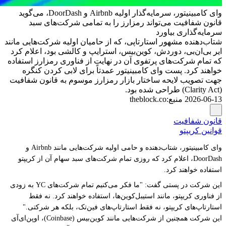
وای کامبینیتور، سرمایه‌گذار اولیه Airbnb و DoorDash، می‌گوید
قانون شفافیت می‌تواند رمزارز را به تمامی شرکت‌های سبد
سرمایه‌گذاری بیاورد
شتاب‌دهنده مشهور استارتاپی، که از حامیان اولیه شرکت‌هایی مانند
ایر بی‌ان‌بی، دوردش، کوین‌بیس، استرایپ و کالشی بود، اعلام کرد
که تمام شرکت‌های پرتفوی آن در نهایت از فناوری رمزارز استفاده
خواهند کرد. پست وای کامبینیتور عمدتاً برای لابی کردن کنگره
جهت تصویب لایحه ساختار بازار رمزارز موسوم به قانون شفافیت
(Clarity Act) طراحی شده بود.
2026-06-13
منبع
:
theblock.co
قانون شفافیت
قوانین کریپتو
وای کامبینیتور، شتاب‌دهنده و حامی اولیه شرکت‌هایی مانند Airbnb و
DoorDash، اعلام کرد که روزی تمام شرکت‌های سبد سهام آن از کریپتو
استفاده خواهند کرد.
این شرکت در پستی گفت: "ما فکر می‌کنیم تمام شرکت‌های YC به زودی
از فناوری کریپتو، مانند استیبل‌کوین‌ها، استفاده خواهند کرد. نه فقط
استارتاپ‌های کریپتو، نه فقط استارتاپ‌های فین‌تک، بلکه هر شرکتی."
این شرکت همچنین از شرکت‌هایی مانند کوین‌بیس (Coinbase)، اوپن‌ای‌آی