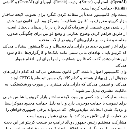
(OpenAI)، استرایپ (Stripe)، ردیت (Reddit)، اوپن‌ای‌آی (OpenAI) و کالشی
(Kalshi) حمایت کرده است.
پست وای کامبینیتور عمدتاً بر متقاعد کردن کنگره برای تصویب لایحه ساختار
بازار کریپتو معروف به "قانون شفافیت" متمرکز بود. این قانون نویدبخش
آزاد شدن موج عظیمی از سرمایه‌گذاری تازه در دارایی‌های دیجیتال است،
از طریق فراهم کردن وضوح نظارتی و وضع قوانین برای چگونگی صدور،
معامله و نظارت بر دارایی‌های کریپتو در ایالات متحده.
برای آغاز عصری جدید در دارایی‌های دیجیتال، وای کامبینیتور استدلال می‌کند
که کریپتو باید با نهادهای مالی سنتی مانند بانک‌ها و کارگزاری‌ها ادغام شود.
این شتاب‌دهنده گفت که قانون شفافیت راه را برای این ادغام هموار
می‌کند.
وای کامبینیتور اظهار داشت: "این قانون مشخص می‌کند که کدام دارایی‌های
دیجیتال اوراق بهادار هستند و کدام کالا، یک مسیر ثبت‌نام با CFTC ایجاد
می‌کند، و تضمین می‌کند که دارایی‌های مشتری در صورت ورشکستگی، به
مالکیت مشتری تبدیل می‌شوند."
بسته به اینکه از چه کسی بپرسید، لایحه ساختار بازار کریپتو یا شانس خوبی
برای تصویب با حمایت دوحزبی دارد و یا به دلیل حمایت محدود دموکرات‌ها
و نزدیک شدن انتخابات میان‌دوره‌ای، که می‌تواند برخی جمهوری‌خواهان را
در حمایت از این تلاش مردد کند، با نبردی دشوار روبرو است.
مشارکت مستقیم رئیس جمهور دونالد ترامپ در صنعت کریپتو نیز این بحث
را پیچیده‌تر کرده، نگرانی‌های اخلاقی ایجاد کرده و به مخالفان سیاسی دلیل