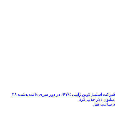
شرکت استیبل‌کوین ژاپنی JPYC در دور سری B تمدیدشده ۳۸
میلیون دلار جذب کرد
5 ساعت قبل