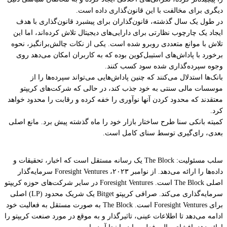
دیگری برای مخالفت با این قانون‌گذاری داده است.
در طول یک سال گذشته، قانون‌گذاران برای پیشبرد قانون‌گذاری با هدف
ایجاد یک چارچوب نظارتی برای دارایی‌های دیجیتال تلاش کرده‌اند، اما این
تلاش با موانع متعددی روبرو شده است. یکی از نکات چالش‌برانگیز، نحوه
برخورد با پاداش‌های استیبل‌کوین بوده که به کاربران امکان می‌دهد روی
وجوه سپرده‌گذاری شده سود کسب کنند.
بانک‌ها استدلال می‌کنند که چنین پاداش‌هایی می‌تواند سپرده‌ها را از
موسسات مالی سنتی به خود جذب کند، در حالی که شرکت‌های کریپتو
معتقدند که محدود کردن آنها نوآوری را خفه کرده و رقابت را محدود خواهد
کرد.
کمیته بانکی سنا طرح ساختار بازار خود را ماه گذشته پیش برد. مانع اصلی
بعدی، رای‌گیری توسط سنای کامل است.
سلب مسئولیت: The Block یک رسانه مستقل است که اخبار، تحقیقات و
داده‌ها را ارائه می‌دهد. از نوامبر ۲۰۲۳، Foresight Ventures سرمایه‌گذار
اصلی The Block است. Foresight Ventures در سایر شرکت‌های حوزه کریپتو
سرمایه‌گذاری می‌کند. صرافی کریپتو Bitget یک شریک محدود (LP) اصلی
برای Foresight Ventures است. The Block به صورت مستقل به فعالیت خود
ادامه می‌دهد تا اطلاعات عینی، تاثیرگذار و به موقع در مورد صنعت کریپتو را