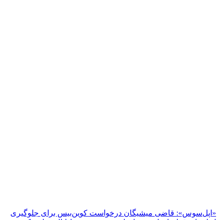
«اپل‌سوس»: قاضی میشیگان درخواست کوین‌بیس برای جلوگیری