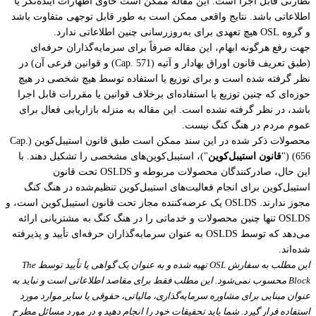
نظارتی قابل اجرا است. این مقاله ممکن است حاوی اظهارات آینده‌نگر یا
اطلاعاتی باشد. نتایج واقعی ممکن است به طور قابل توجهی متفاوت باشد
و گروه OSL هیچ تعهدی برای به‌روزرسانی چنین اطلاعاتی ندارد.
جهت رفع هرگونه ابهام، این مقاله صرفاً برای سرمایه‌گذاران حرفه‌ای
(طبق تعریف قانون اوراق بهادار و آتیه (Cap. 571) و قوانین فرعی آن) در
نظر گرفته شده است و برای توزیع یا استفاده توسط هیچ شخصی در هیچ
حوزه‌ای که چنین توزیع یا استفاده‌ای برخلاف قوانین یا مقررات قابل اجرا
باشد، در نظر گرفته نشده است. این مقاله به منزله بازاریابی فعال برای
عموم مردم در هنگ کنگ نیست.
محصولات ذکر شده در این سند ممکن است طبق قانون استیبل‌کوین (Cap.
656) ("
قانون استیبل‌کوین
")، استیبل‌کوین‌های مشخصی را تشکیل دهند. با
این حال، صادرکنندگان محصولات مربوطه و OSLDS تحت قانون
استیبل‌کوین برای انجام فعالیت‌های استیبل‌کوین تنظیم‌شده در هنگ کنگ
مجوز ندارند. OSLDS یک عرضه‌کننده مجاز تحت قانون استیبل‌کوین است، و
OSLDS تنها چنین محصولات و خدماتی را در هنگ کنگ به مشتریانی ارائه
می‌دهد که توسط OSLDS به عنوان سرمایه‌گذاران حرفه‌ای تأیید و پذیرفته
شده‌اند.
این مطلب به سفارش OSL تهیه شده و به عنوان یک گواهی یا تأیید توسط The
Block محسوب نمی‌شود. این مطلب فقط برای مقاصد اطلاعاتی است و نباید به
عنوان مبنایی برای مشاوره سرمایه‌گذاری، مالیاتی، حقوقی یا سایر موارد مورد
استفاده قرار گیرد. شما باید تحقیقات خود را انجام دهید و در مورد مسائل مطرح