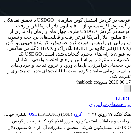
عرضه در گردش استیبل کوین سازمانی USDGO با تعمیق نقدینگی
و گسترش اکوسیستم، از ۵۰۰ میلیون دلار آمریکا فراتر رفت
عرضه در گردش USDGO ظرف چهار ماه از زمان راه‌اندازی از
۵۰۰ میلیون دلار آمریکا فراتر رفت و قابلیت‌های پرداخت و تسویه
سازمانی آن را بیشتر تقویت کرد. صندوق توکن‌شده جی‌پی‌مورگان
(JLTXX) نیز علاوه بر BUIDL بلک‌راک و STBXX گلدمن ساکس،
به عنوان دارایی‌های ذخیره گنجانده شده است. USDGO یک
اکوسیستم متنوع را بر اساس نیازهای اقتصاد واقعی – شامل
پرداخت‌های فرامرزی، پل‌های ورود و خروج فیات، و جریان‌های
مالی سازمانی – ایجاد کرده است تا قابلیت‌های خدمات مشتری را
تقویت کند.
2026-06-17
منبع
:
theblock.co
BUIDL
پرداخت‌های فرامرزی
هنگ کنگ، ۱۷ ژوئن ۲۰۲۶
—
گروه OSL
(HKEX:863) (OSL)، پلتفرم جهانی
پرداخت و معاملات استیبل‌کوین، امروز اعلام کرد که عرضه در گردش
USDGO، استیبل‌کوین شرکتی منطبق با مقررات آن، از ۵۰۰ میلیون دلار