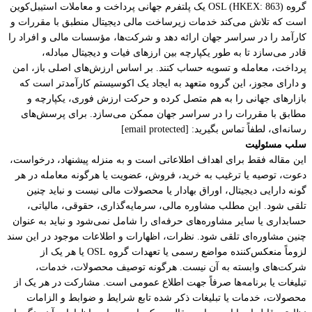
گروه OSL (HKEX: 863) یک پلتفرم جهانی پرداخت و معاملات استیبل‌کوین
است که تلاش می‌کند خدمات زیرساخت مالی دیجیتال منطبق با مقررات و
کارآمد را در سراسر جهان ارائه دهد و شرکت‌ها، مؤسسات مالی و افراد را
قادر می‌سازد تا به طور یکپارچه بین ارزهای فیات و دیجیتال مبادله،
پرداخت، معامله و تسویه حساب کنند. بر اساس ارزش‌های اصلی باز، امن
و دارای مجوز، این گروه متعهد به ایجاد یک اکوسیستم کارآمدتر است که
بازارهای جهانی را به هم متصل کرده و حرکت ارزش فوری، یکپارچه و
مطابق با مقررات را در سراسر جهان ممکن می‌سازد. برای پرسش‌های
رسانه‌ای، لطفاً تماس بگیرید: [email protected]
سلب مسئولیت
این مقاله فقط برای اهداف اطلاعاتی است و به منزله پیشنهاد، درخواست،
دعوت، توصیه یا ترغیب به خرید، فروش، عضویت یا هرگونه معامله در هر
گونه دارایی دیجیتال، اوراق بهادار یا محصولات مالی نیست و نباید چنین
تلقی شود. این مطلب مشاوره مالی، سرمایه‌گذاری، حقوقی، مالیاتی،
حسابداری یا سایر مشاوره‌های حرفه‌ای را شامل نمی‌شود و نباید به عنوان
چنین مشاوره‌ای تلقی شود. نظرات، اظهارات و اطلاعات موجود در این سند
لزوماً منعکس‌کننده مواضع رسمی یا تعهدات گروه OSL یا هر یک از
شرکت‌های وابسته به آن نیست. هرگونه توصیف محصولات، خدمات،
تبلیغات یا برنامه‌ها صرفاً جهت اطلاع عمومی است. مشارکت در هر یک از
محصولات، خدمات یا تبلیغات ذکر شده تابع شرایط و ضوابط و الزامات