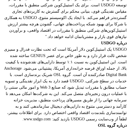
توسعه USDGO است. برای یک استیبل‌کوین شرکتی منطبق با مقررات،
مقیاس نقدینگی قوی، بنیانی محکم برای گسترش به کاربردهای تجاری
گسترده‌تر فراهم می‌کند. با ایجاد یک اکوسیستم متنوع، USDGO به همکاری
با شرکا برای بهبود شبکه پرداخت‌های جهانی، گشودن هرچه بیشتر ارزش
استیبل‌کوین‌های شرکتی منطبق با مقررات در اقتصاد واقعی، و برآوردن
نیازهای قوی بازار و مشتریانمان ادامه خواهد داد."
درباره USDGO
USDGO یک استیبل‌کوین دلار آمریکا است که تحت نظارت فدرال و ممیزی
شخص ثالث قرار دارد و به طور خاص برای عصر GENIUS ساخته شده
است. این استیبل‌کوین به نسبت ۱:۱ توسط دارایی‌های نقدشونده با کیفیت
بالا، از جمله اوراق قرضه خزانه‌داری آمریکا، پشتیبانی می‌شود. Anchorage
Digital Bank صادرکننده آن است. گروه OSL شریک برندسازی است. با
خدمات در سطح شرکتی، USDGO قصد دارد به یک ابزار نقدینگی و تسویه
حساب مطابق با مقررات تبدیل شود که صنایع Web 3 و امور مالی سنتی را
با عملیات درون زنجیره‌ای متصل می‌کند. این به شرکت‌ها امکان می‌دهد تا
سرمایه جهانی را از طریق مسیرهای پرداخت منطبق، مدیریت خزانه
کارآمد و دسترسی متنوع به دارایی‌های دیجیتال سازماندهی کنند و به
توانمندسازی بلندمدت اقتصاد واقعی اختصاص دارد. برای اطلاعات بیشتر،
لطفاً از وب‌سایت رسمی USDGO بازدید کنید: www.usdgo.com.
درباره گروه OSL