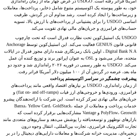
آمریکا فراتر رفته است. USDGO در عرض چهار ماه از زمان راه‌اندازی
خود، به طور پیوسته یک اکوسیستم متنوع شامل ذخایر، پرداخت‌ها، معاملات
و زیرساخت‌ها را ایجاد کرده است. رشد مداوم آن در گردش، ظرفیت
اساسی USDGO را برای پشتیبانی از پرداخت‌های با ارزش بالا، تسویه
حساب‌های فرامرزی و جریان‌های مالی نهادی تقویت می‌کند.
USDGO یک استیبل‌کوین تحت نظارت فدرال است که تحت چارچوب
قانونی قانون GENIUS فعالیت می‌کند. این استیبل‌کوین توسط Anchorage
Digital Bank N.A.، اولین بانک رمزنگاری شده دارای مجوز فدرال در ایالات
متحده، صادر می‌شود و OSL به عنوان اپراتور برند و توزیع کننده آن عمل
می‌کند. USDGO به طور رسمی در فوریه ۲۰۲۶ راه‌اندازی شد و حدود دو
ماه بعد، عرضه در گردش آن از ۱۰۰ میلیون دلار آمریکا فراتر رفت.
پیشرفت چشمگیر در سراسر اکوسیستم پرداخت
از زمان راه‌اندازی، USDGO بر نیازهای اقتصاد واقعی مانند پرداخت‌های
فرامرزی، ورودی‌ها و خروجی‌های ارز فیات (fiat on- and off-ramps) و
جریان‌های مالی نهادی تمرکز کرده است. این شرکت با ارائه‌دهندگان پیشرو
خدمات پرداخت و معاملات از جمله Banxa، Yellow Card، GoldStack،
PolyFlow، Geoswift و Vantage مشارکت‌هایی برقرار کرده است که
بازارهای نوظهور و توسعه‌یافته را پوشش می‌دهد و سناریوهای متعددی مانند
تجارت الکترونیک فرامرزی، تجارت بین‌المللی، انتقال وجوه درون
زنجیره‌ای، مدیریت خزانه شرکت‌ها و معاملات دارایی‌های دیجیتال را در بر