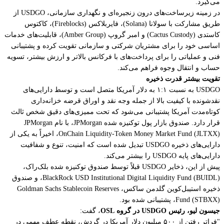
می‌گیرد.
در زمینه زیرساخت‌های درون زنجیره‌ای و نگهداری سازمانی، USDGO از
طریق مشارکت با سولانا (Solana)، فایربلاکس (Fireblocks)، کاکتوس
کاستدی (Cactus Custody) و امبر گروپ (Amber Group)، قابلیت‌های خدمات
اساسی خود را برای مشتریان شرکتی و سازمانی تقویت کرده و پشتیبانی
فنی و عملیاتی را برای پرداخت‌های با فرکانس بالاتر و ارزش بیشتر، تسویه
حساب و انتقال وجوه فراهم می‌کند.
تقویت بیشتر قدرت ذخیره
USDGO به نسبت ۱:۱ به دلار آمریکا متصل است و توسط دارایی‌های
نقدشونده با کیفیت بالا از جمله وجه نقد و اوراق قرضه خزانه‌داری
کوتاه‌مدت آمریکا پشتیبانی می‌شود که تحت ممیزی‌های دقیق شخص ثالث
قرار دارد. صندوق بازار پول توکنیزه شده JPMorgan، با نام JPMorgan
OnChain Liquidity-Token Money Market Fund (JLTXX)، اخیراً به یکی از
دارایی‌های ذخیره USDGO تبدیل شده است که امنیت، تنوع و شفافیت
دارایی‌های پایه USDGO را بیشتر می‌کند.
پیش از این، ذخایر USDGO قبلاً توسط صندوق توکنیزه شده بلک‌راک،
BlackRock USD Institutional Digital Liquidity Fund (BUIDL)، و صندوق
ذخیره استیبل‌کوین گلدمن ساکس، Goldman Sachs Stablecoin Reserves
Fund (STBXX)، پشتیبانی شده بود.
جیسون لیو، رئیس USDGO در گروه OSL
، گفت:
"فراتر رفتن از ۵۰۰ میلیون دلار آمریکا در گردش، نقطه عطف مهمی در