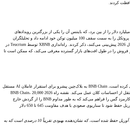
ه 28 آوریل کمتر از دو هفته پس از سی و پنجمین سوزاندن خودکار سه‌ماهه بایننس در 15 آوریل برگزار شد که 2.14 میلیون BNB به ارزش تقریبی 1.32 میلیارد دلار را از بین برد، که بایننس آن را یکی از بزرگترین رویدادهای
تورم‌زدایی فصلی خود توصیف کرد. همانطور که crypto.news مستند کرده است، این سوزاندن عرضه کل BNB را به زیر 135 میلیون توکن کاهش داد و مسیر پروتکل را به سمت سقف 100 میلیون توکن خود ادامه داد و تحلیلگران
InvestingHaven و Coinpedia به طور جداگانه تأثیر تورم‌زدایی این سوزاندن را به عنوان کاتالیزوری برای محدوده قیمتی 590 تا 900 دلاری که برای BNB در سال 2026 پیش‌بینی می‌کنند، ذکر کردند. راه‌اندازی XBNB توسط Teucrium در
انسیل افزایش فشار فروش را در طول افت‌های بازار گسترده معرفی می‌کند، که ممکن است تا
عملکرد BNB نسبت به سایر آلت‌کوین‌ها در روزهای افت نشان‌دهنده تقاضای ساختاری از درون اکوسیستم BNB Chain است. همانطور که crypto.news پیگیری کرده است، BNB Chain به بلاک‌چین پیشرو برای استقرار عاملان AI مستقل
تبدیل شده است، که در آوریل 2026 از 150,000 عامل روی زنجیره فراتر رفته است، با 43,750% رشد از ژانویه که نشان‌دهنده یک محرک تقاضا است که مستقل از احساسات کلان عمل می‌کند. نقشه راه 2026 BNB Chain، 20,000
تراکنش در ثانیه با نهایی‌سازی کمتر از یک ثانیه را هدف قرار داده است و 15 میلیون تراکنش روزانه شبکه و فعالیت لایه 2 opBNB، یک خط پایه از سوزاندن کارمزد گس را فراهم می‌کند که به طور مداوم BNB را از گردش خارج
می‌کند. سطح پشتیبانی 628 دلار که تحلیلگران فنی آن را به عنوان کف بحرانی برای ساختار فعلی BNB شناسایی کرده‌اند، باید تا جلسه FOMC در 28 و 29 آوریل حفظ شود تا سناریوی صعودی با هدف مقاومت 645 تا 650 دلار
BNB در 28 آوریل نزدیک به میانگین متحرک نمایی 50 روزه خود در حدود 625 تا 628 دلار معامله شد، در یک محدوده تثبیت که از پایین‌ترین سطح 573 دلار در 2 آوریل حفظ شده است، که نشان‌دهنده بهبودی تقریباً 10 درصدی است که به