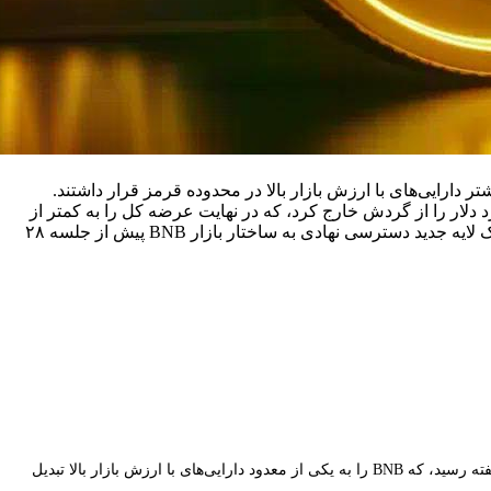
الی که ارزش کل بازار کریپتو بیش از ۳۰ میلیارد دلار کاهش یافت و بیشتر دارایی‌های با ارزش بازار بالا در محدوده قرمز قرار داشتند.
یل سی و پنجمین دوره سوزاندن خودکار سه‌ماهه را اجرا کرد و به طور دائم ۲.۱۴ میلیون BNB به ارزش تقریبی ۱.۳۲ میلیارد دلار را از گردش خارج کرد، که در نهایت عرضه کل را به کمتر از
۱۳۵ میلیون توکن کاهش داد. اولین ETF دو برابری اهرمی BNB فهرست‌شده در آمریکا، XBNB از Teucrium، در ۲۵ آوریل راه‌اندازی شد و یک لایه جدید دسترسی نهادی به ساختار بازار BNB پیش از جلسه ۲۸
قیمت BNB در 28 آوریل بالای 625 دلار حفظ شد، در حالی که بازار گسترده‌تر رمزارزها کاهش یافت، بیت‌کوین 1.6% افت کرد و اتریوم به پایین‌ترین سطح هفته رسید، که BNB را به یکی از معدود دارایی‌های با ارزش بازار بالا تبدیل