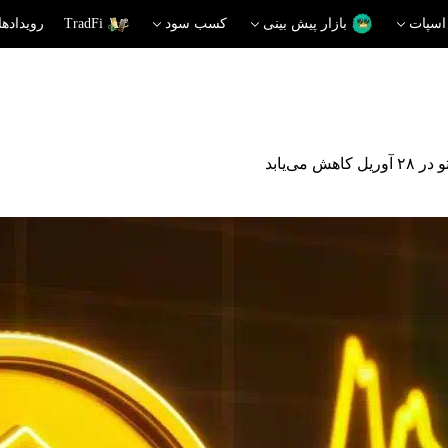
اسپات
بازار پیش بینی
کسب سود
TradFi
رویدادها