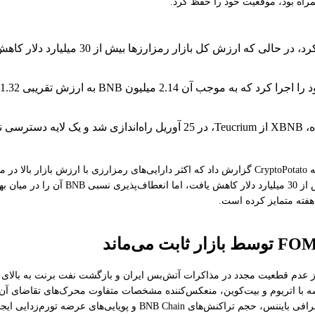
راه بود، موقعیت خود را حفظ کرد.
قیمت BNB در 28 آوریل برای حفظ شدن بالای 
در زیر 77,000 دلار متوقف شده بود. ارزش 
جریان‌های ریسک‌گریزی کلان بود، قیمت BNB به صورت ساختاری به درآمد