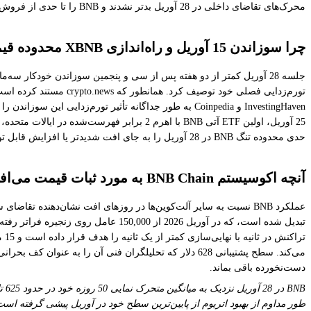
محرک‌های تقاضای داخلی در 28 آوریل بدتر نشدند و BNB را تا حدی از فروش ناشی از عوامل کلان که به دارایی‌هایی با تقاضای کاربردی کمتر ضربه زد، محافظت کردند.
چرا سوزاندن 15 آوریل و راه‌اندازی XBNB محدوده قیمت فعلی را مشخص می‌کنند
25 آوریل، اولین ETF آتی BNB با اهرم 2 بر
حدی محدوده تنگ BNB در 28 آوریل را به جای افت شدیدتر یا افزایش قابل توجه توضیح دهد.
آنچه اکوسیستم BNB Chain به مورد ثبات قیمت می‌افزاید
دست‌نخورده باقی بماند.
طور مداوم از بهبود اتریوم از پایین‌ترین سطح خود در آوریل پیشی گرفته است