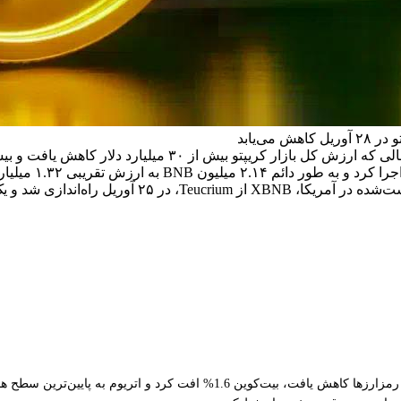
قیمت BNB در ۲۸ آوریل برای حفظ سطح بالای ۶۲۵ دلار جنگید، در ح
بایننس در ۱۵ آور