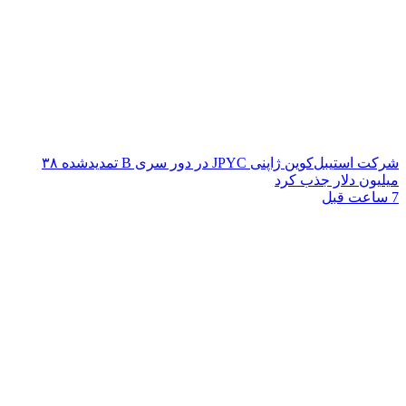
شرکت استیبل‌کوین ژاپنی JPYC در دور سری B تمدیدشده ۳۸
میلیون دلار جذب کرد
7 ساعت قبل