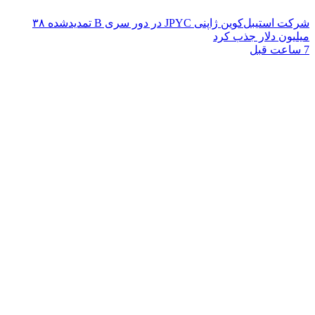
شرکت استیبل‌کوین ژاپنی JPYC در دور سری B تمدیدشده ۳۸
میلیون دلار جذب کرد
7 ساعت قبل