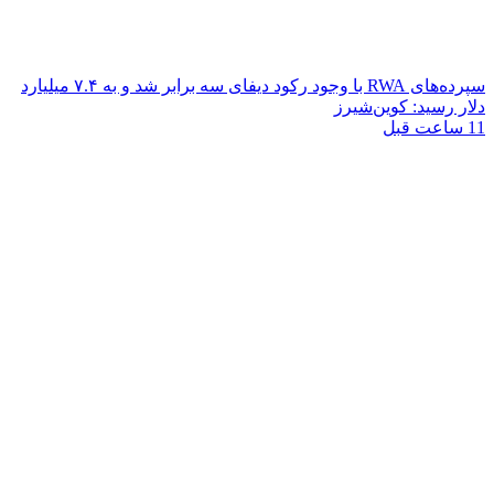
سپرده‌های RWA با وجود رکود دیفای سه برابر شد و به ۷.۴ میلیارد
دلار رسید: کوین‌شیرز
11 ساعت قبل