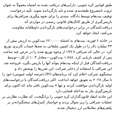
طبق قوانین کره جنوبی، دارایی‌های دریافت شده به اشتباه معمولاً به عنوان
ثروت نامشروع طبقه‌بندی شده و باید بازگردانده شوند. تأیید درخواست
توقیف بیت‌هام توسط دادگاه، سندی را برای نحوه پیگیری صرافی‌ها برای
بازپس‌گیری از طریق کانال‌های قانونی رسمی در مواردی که
دریافت‌کنندگان در برابر درخواست‌های بازگرداندن داوطلبانه مقاومت
می‌کنند، ایجاد خواهد کرد.
در حادثه ۶ فوریه، بیت‌هام به اشتباه ۶۲۰,۰۰۰ بیت‌کوین به ارزش بیش از
۴۳ میلیارد دلار را در طول یک کمپین تبلیغاتی به صدها حساب کاربری توزیع
کرد. در حالی که صرافی ۹۹.۷٪ از وجوه توزیع شده را در عرض چند ساعت
پس از کشف بازیابی کرد، ۱,۷۸۸ بیت‌کوین—معادل ۰.۳٪ از کل—توسط
دریافت‌کنندگان قبل از اینکه بیت‌هام بتواند آنها را بازپس بگیرد، فروخته شد.
این صرافی با استفاده از ذخایر شرکت، این ضررها را پوشش داد و
سخنگوی شرکت اعلام کرد که برنامه‌های IPO (عرضه اولیه عمومی) خود را
تا سال ۲۰۲۸ به تعویق خواهد انداخت. اکثر دریافت‌کنندگان با درخواست‌های
اولیه بازگرداندن موافقت کردند و تنها ۷ بیت‌کوین باقی ماند که اکنون برای
بازپس‌گیری نیاز به مداخله قضایی دارد.
این حادثه انتقاد قانون‌گذاران کره جنوبی را برانگیخت، که نظارت نظارتی بر
عملیات صرافی را زیر سوال بردند و خواستار کنترل‌های سختگیرانه‌تر بر
پلتفرم‌های معاملاتی ارز دیجیتال شدند.