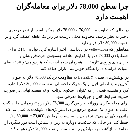
چرا سطح 78,000 دلار برای معامله‌گران
اهمیت دارد
در حالی که تفاوت بین 76,000 و 78,000 دلار ممکن است از نظر درصدی
ناچیز به نظر برسد، محدوده فعلی درست در زیر یک نقطه عطف گرد و پر
اهمیت 80,000 دلار قرار دارد.
همانطور که yellow.com در یادداشتی اخیر اشاره کرد، توانایی BTC برای
حفظ بالای 78,000 دلار با افزایش علاقه جستجوی خرده‌فروشان و
جریان‌های ورودی تازه ETF همزمان شده است، که هر دو می‌توانند تقاضای
اسپات فزاینده‌ای را هنگام خوش‌بینی بازار اضافه کنند.
در پوشش‌های قبلی، LatestLY به مقاومت نزدیک 78,500 دلار به عنوان
آخرین مانع اصلی قبل از یک حرکت احتمالی به سمت 80,000 دلار اشاره
کرد و منطقه فعلی را به عنوان "سکوی پرتاب" و نه مقصد نهایی در صورت
حمایت شرایط کلان و جریان‌ها معرفی نمود.
برای معامله‌گران روزانه، بازپس‌گیری 78,000 دلار در پلتفرم‌هایی مانند گیت
اغلب به عنوان یک سطح مرجع برای استراتژی‌های کوتاه‌مدت عمل می‌کند:
ماندن بالای آن می‌تواند تمایل را به سمت آزمایش 79,000 تا 80,000 دلار
حفظ کند، در حالی که شکست دوباره به زیر آن ممکن است دور دیگری از
معاملات بازگشت به میانگین را به سمت اواسط 70,000 دلار دعوت کند.