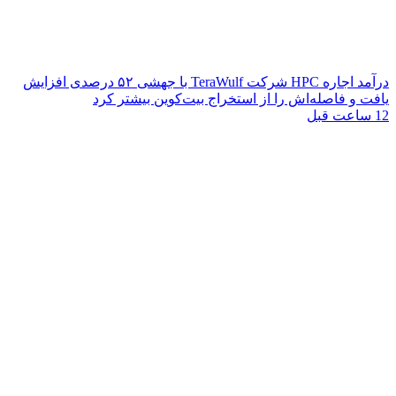
درآمد اجاره HPC شرکت TeraWulf با جهشی ۵۲ درصدی افزایش
یافت و فاصله‌اش را از استخراج بیت‌کوین بیشتر کرد
12 ساعت قبل